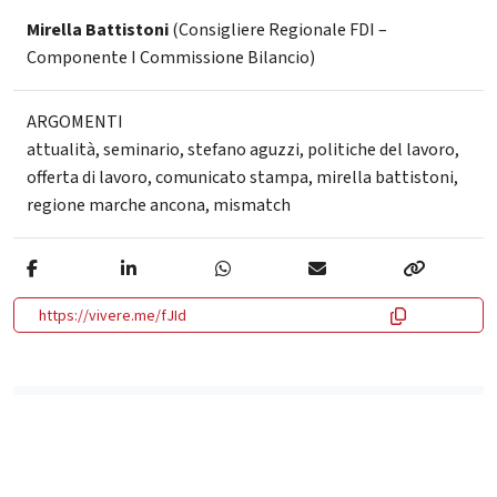
Mirella Battistoni
(Consigliere Regionale FDI –
Componente I Commissione Bilancio)
ARGOMENTI
attualità
,
seminario
,
stefano aguzzi
,
politiche del lavoro
,
offerta di lavoro
,
comunicato stampa
,
mirella battistoni
,
regione marche ancona
,
mismatch
https://vivere.me/fJId