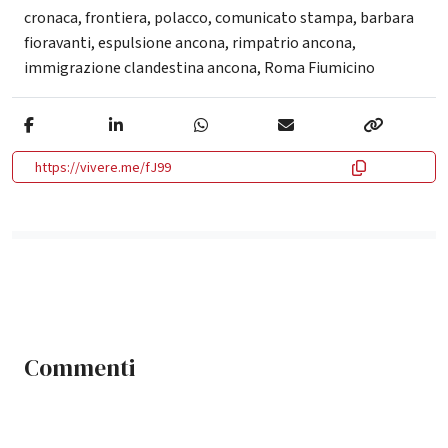
cronaca
,
frontiera
,
polacco
,
comunicato stampa
,
barbara
fioravanti
,
espulsione ancona
,
rimpatrio ancona
,
immigrazione clandestina ancona
,
Roma Fiumicino
https://vivere.me/fJ99
Commenti