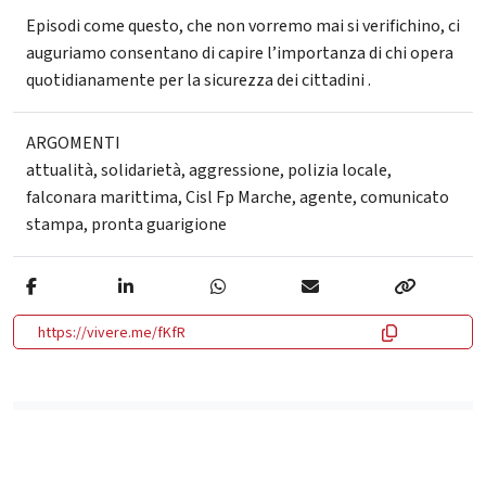
Episodi come questo, che non vorremo mai si verifichino, ci
auguriamo consentano di capire l’importanza di chi opera
quotidianamente per la sicurezza dei cittadini .
ARGOMENTI
attualità
,
solidarietà
,
aggressione
,
polizia locale
,
falconara marittima
,
Cisl Fp Marche
,
agente
,
comunicato
stampa
,
pronta guarigione
https://vivere.me/fKfR