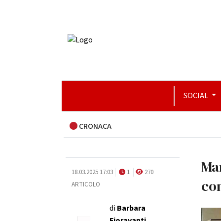
SOCIAL
CRONACA
Man
18.03.2025 17:03
1
270
co
ARTICOLO
di
Barbara
Fioravanti