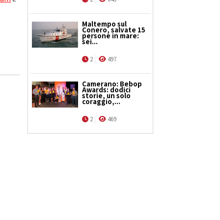
Maltempo sul
Conero, salvate 15
persone in mare:
sei...
2
497
Camerano: Bebop
Awards: dodici
storie, un solo
coraggio,...
2
469