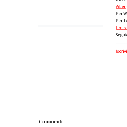
Viber
Per W
Per T
t.me/
Segui
Iscriv
Commenti