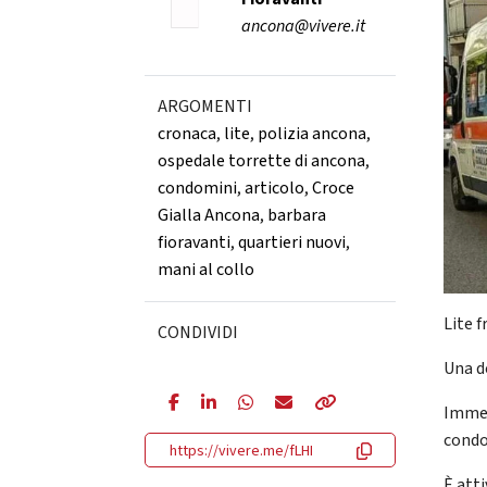
ancona@vivere.it
ARGOMENTI
cronaca
,
lite
,
polizia ancona
,
ospedale torrette di ancona
,
condomini
,
articolo
,
Croce
Gialla Ancona
,
barbara
fioravanti
,
quartieri nuovi
,
mani al collo
Lite f
CONDIVIDI
Una d
Immed
condo
https://vivere.me/fLHI
È atti