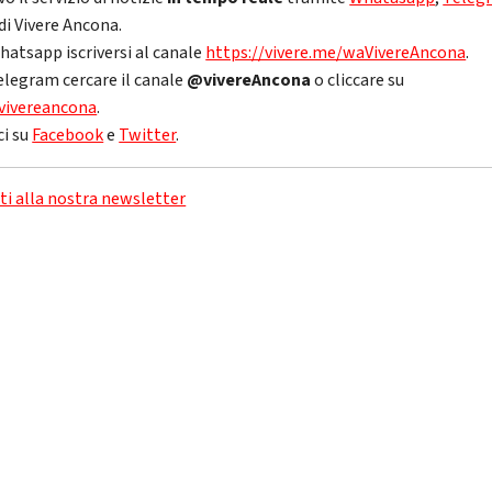
di Vivere Ancona.
hatsapp iscriversi al canale
https://vivere.me/waVivereAncona
.
elegram cercare il canale
@vivereAncona
o cliccare su
vivereancona
.
ci su
Facebook
e
Twitter
.
iti alla nostra newsletter