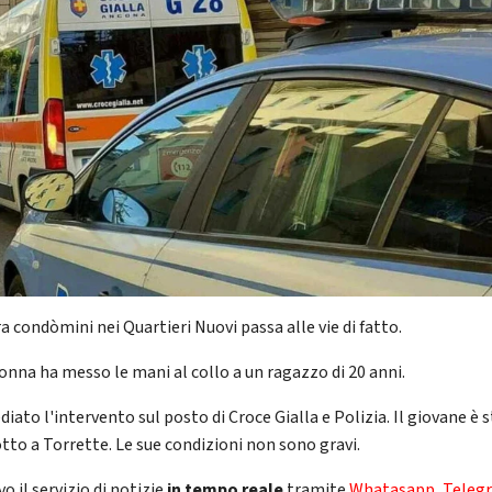
ra condòmini nei Quartieri Nuovi passa alle vie di fatto.
onna ha messo le mani al collo a un ragazzo di 20 anni.
iato l'intervento sul posto di Croce Gialla e Polizia. Il giovane è 
tto a Torrette. Le sue condizioni non sono gravi.
vo il servizio di notizie
in tempo reale
tramite
Whatasapp
,
Teleg