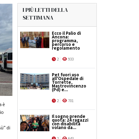
I PIÙ LETTI DELLA
SETTIMANA
Ecco il Palio di
Ancona:
programma,
percorso e
regolamento
2
933
Pet fuori uso
all'Ospedale di
Torrette,
Mastrovincenzo
(Pd) e...
2
701
a è
io
Il sogno prende
quota: 24 ragazzi
con disabilità
volano da...
ù” di
2
643