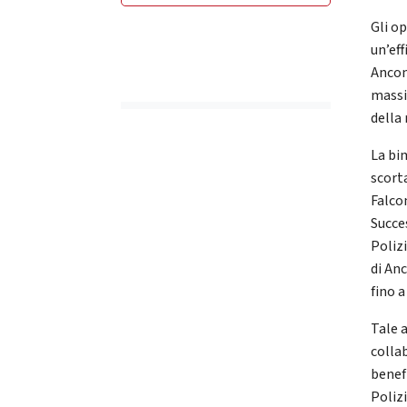
Gli o
un’eff
Ancona
massi
della
La bi
scort
Falco
Succe
Poliz
di An
fino 
Tale a
colla
benefi
Poliz