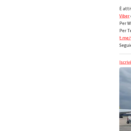
È atti
Viber
Per W
Per T
t.me/
Segui
Iscriv