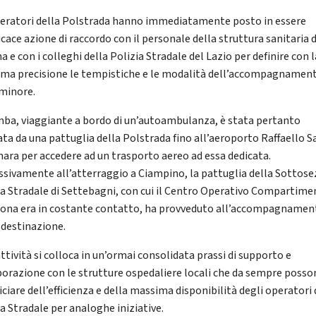
peratori della Polstrada hanno immediatamente posto in essere
icace azione di raccordo con il personale della struttura sanitaria d
 e con i colleghi della Polizia Stradale del Lazio per definire con l
ma precisione le tempistiche e le modalità dell’accompagnamen
 minore.
mba, viaggiante a bordo di un’autoambulanza, è stata pertanto
ata da una pattuglia della Polstrada fino all’aeroporto Raffaello Sa
nara per accedere ad un trasporto aereo ad essa dedicata.
ssivamente all’atterraggio a Ciampino, la pattuglia della Sottos
ia Stradale di Settebagni, con cui il Centro Operativo Compartime
cona era in costante contatto, ha provveduto all’accompagnamen
a destinazione.
ttività si colloca in un’ormai consolidata prassi di supporto e
borazione con le strutture ospedaliere locali che da sempre poss
ciare dell’efficienza e della massima disponibilità degli operatori 
ia Stradale per analoghe iniziative.