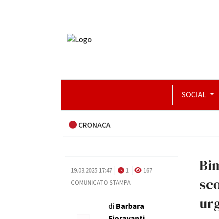
SOCIAL
CRONACA
Bim
19.03.2025 17:47
1
167
sco
COMUNICATO STAMPA
urg
di
Barbara
Fioravanti