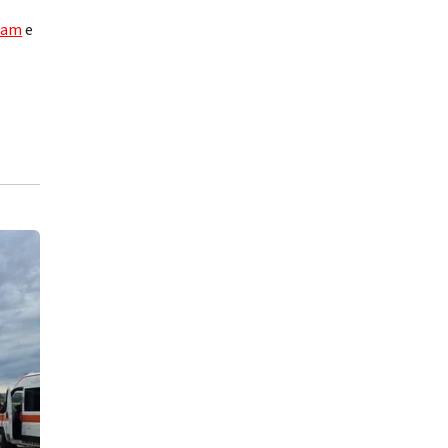
ram
e