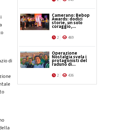
Camerano: Bebop
i
Awards: dodici
storie, un solo
a
coraggio,...
to
2
469
Operazione
Nostalgia svela i
protagonisti del
zio di
raduno di...
2
436
ezione
ntale
to
ono
della