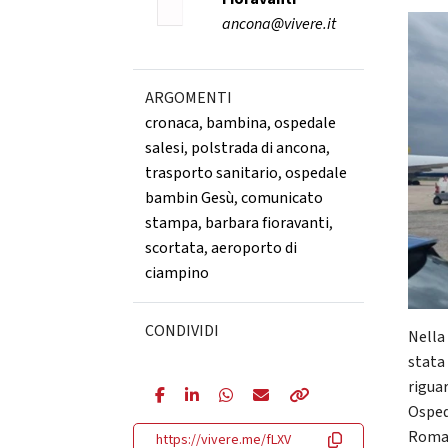
ancona@vivere.it
ARGOMENTI
cronaca
,
bambina
,
ospedale
salesi
,
polstrada di ancona
,
trasporto sanitario
,
ospedale
bambin Gesù
,
comunicato
stampa
,
barbara fioravanti
,
scortata
,
aeroporto di
ciampino
CONDIVIDI
Nella
stata
rigua
Osped
Roma
https://vivere.me/fLXV