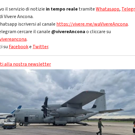
vo il servizio di notizie
in tempo reale
tramite
Whatasapp
,
Teleg
di Vivere Ancona.
hatsapp iscriversi al canale
https://vivere.me/waVivereAncona
.
elegram cercare il canale
@vivereAncona
o cliccare su
vivereancona
.
ci su
Facebook
e
Twitter
.
iti alla nostra newsletter