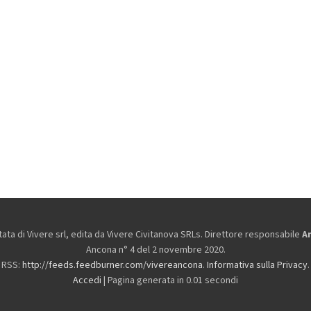
ta di Vivere srl, edita da
Vivere Civitanova SRLs. Direttore responsabile
A
Ancona n° 4 del 2 novembre 2020.
RSS:
http://feeds.feedburner.com/vivereancona
.
Informativa sulla Privacy
.
Accedi
| Pagina generata in 0.01 secondi