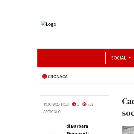
SOCIAL
CRONACA
Cad
19.03.2025 17:18
1
732
soc
ARTICOLO
di
Barbara
Fioravanti