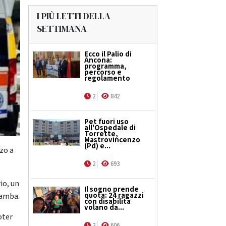
I PIÙ LETTI DELLA
SETTIMANA
Ecco il Palio di
Ancona:
programma,
percorso e
regolamento
2
842
Pet fuori uso
all'Ospedale di
Torrette,
Mastrovincenzo
(Pd) e...
zo a
2
693
io, un
Il sogno prende
quota: 24 ragazzi
gamba.
con disabilità
volano da...
oter
2
606