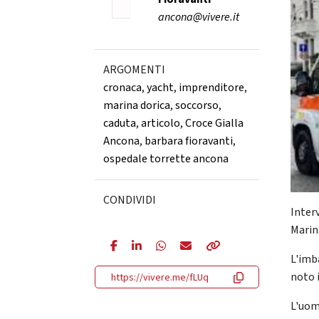
ancona@vivere.it
ARGOMENTI
cronaca
,
yacht
,
imprenditore
,
marina dorica
,
soccorso
,
caduta
,
articolo
,
Croce Gialla
Ancona
,
barbara fioravanti
,
ospedale torrette ancona
CONDIVIDI
Inter
Marin
L'imb
noto 
https://vivere.me/fLUq
L'uom