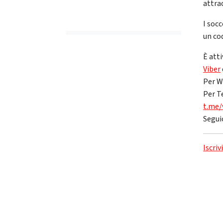
attra
I soc
un cod
È atti
Viber
Per W
Per T
t.me/
Segui
Iscriv