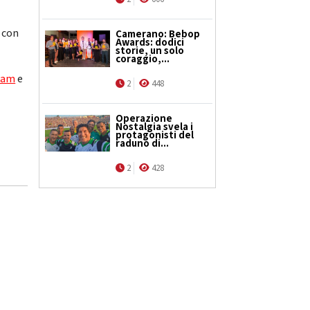
e con
Camerano: Bebop
Awards: dodici
storie, un solo
coraggio,...
ram
e
2
448
Operazione
Nostalgia svela i
protagonisti del
raduno di...
2
428