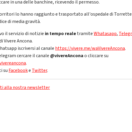
ccare in una delle banchine, ricevendo il permesso.
corritori lo hanno raggiunto e trasportato all'ospedale di Torrett
ice di media gravità.
vo il servizio di notizie
in tempo reale
tramite
Whatasapp
,
Teleg
di Vivere Ancona.
hatsapp iscriversi al canale
https://vivere.me/waVivereAncona
.
elegram cercare il canale
@vivereAncona
o cliccare su
vivereancona
.
ci su
Facebook
e
Twitter
.
iti alla nostra newsletter