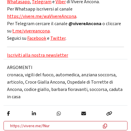
Whatasapp
,
Telegram
e
Viber
di Vivere Ancona.
Per Whatsapp iscriversi al canale
https://vivere.me/waVivereAncona
.
Per Telegram cercare il canale
@vivereAncona
o cliccare
su
t.me/vivereancona
.
Seguici su
Facebook
e
Twitter
.
Iscriviti alla nostra newsletter
ARGOMENTI
cronaca
,
vigili del fuoco
,
automedica
,
anziana soccorsa
,
articolo
,
Croce Gialla Ancona
,
Ospedale di Torrette di
Ancona
,
codice giallo
,
barbara fioravanti
,
soccorsa
,
caduta
in casa
https://vivere.me/fNur