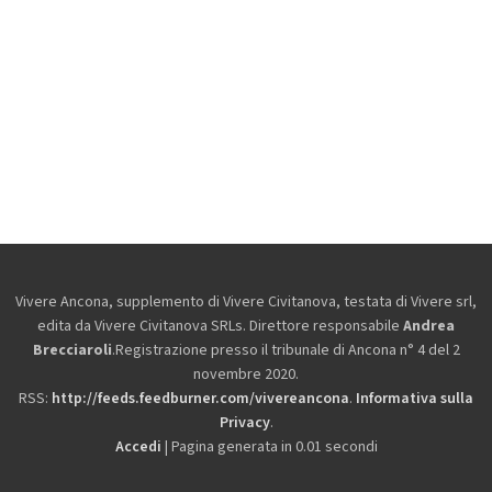
Vivere Ancona, supplemento di Vivere Civitanova, testata di Vivere srl,
edita da
Vivere Civitanova SRLs. Direttore responsabile
Andrea
Brecciaroli
.Registrazione presso il tribunale di Ancona n° 4 del 2
novembre 2020.
RSS:
http://feeds.feedburner.com/vivereancona
.
Informativa sulla
Privacy
.
Accedi
| Pagina generata in 0.01 secondi