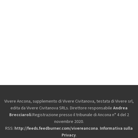
Vivere Ancona, supplemento di Vivere Civitanova, testata di Vivere srl,
edita da
Vivere Civitanova SRLs. Direttore responsabile
Andrea
Brecciaroli
.Registrazione presso il tribunale di Ancona n° 4 del 2
novembre 2020.
RSS:
http://feeds.feedburner.com/vivereancona
.
Informativa sulla
Privacy
.