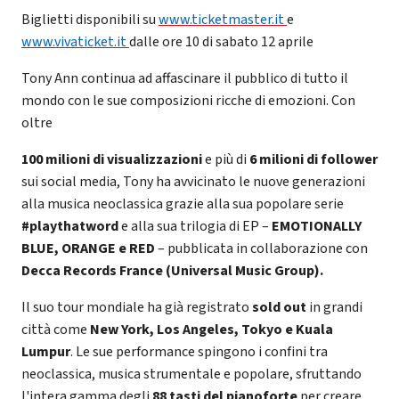
Biglietti disponibili su
www.ticketmaster.it
e
www.vivaticket.it
dalle ore 10 di sabato 12 aprile
Tony Ann continua ad affascinare il pubblico di tutto il
mondo con le sue composizioni ricche di emozioni. Con
oltre
100 milioni di visualizzazioni
e più di
6 milioni di follower
sui social media, Tony ha avvicinato le nuove generazioni
alla musica neoclassica grazie alla sua popolare serie
#playthatword
e alla sua trilogia di EP –
EMOTIONALLY
BLUE, ORANGE e RED
– pubblicata in collaborazione con
Decca Records France (Universal Music Group).
Il suo tour mondiale ha già registrato
sold out
in grandi
città come
New York, Los Angeles, Tokyo e Kuala
Lumpur
. Le sue performance spingono i confini tra
neoclassica, musica strumentale e popolare, sfruttando
l'intera gamma degli
88 tasti del pianoforte
per creare