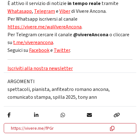
È attivo il servizio di notizie
in tempo reale
tramite
Whatasapp
,
Telegram
e
Viber
di Vivere Ancona.
Per Whatsapp iscriversi al canale
https://vivere.me/waVivereAncona
.
Per Telegram cercare il canale
@vivereAncona
o cliccare
su
t.me/vivereancona
.
Seguici su
Facebook
e
Twitter
.
Iscriviti alla nostra newsletter
ARGOMENTI
spettacoli
,
pianista
,
anfiteatro romano ancona
,
comunicato stampa
,
spilla 2025
,
tony ann
https://vivere.me/fPGr