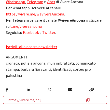
Whatasapp
,
Telegram
e
Viber
di Vivere Ancona.
Per Whatsapp iscriversi al canale
https://vivere.me/waVivereAncona
.
Per Telegram cercare il canale
@vivereAncona
o cliccare
su
t.me/vivereancona
.
Seguici su
Facebook
e
Twitter
.
Iscriviti alla nostra newsletter
ARGOMENTI
cronaca
,
polizia ancona
,
muri imbrattati
,
comunicato
stampa
,
barbara fioravanti
,
identificati
,
corteo pro
palestina
https://vivere.me/fP5j