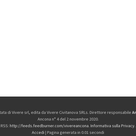
ta di Vivere srl, edita da
Vivere Civitanova SRLs. Direttore responsabile
A
Ancona n° 4 del 2 novembre 2020.
RSS:
http://feeds.feedburner.com/vivereancona
.
Informativa sulla Privacy
.
Accedi
| Pagina generata in 0.01 secondi