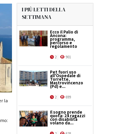
I PIÙ LETTI DELLA
SETTIMANA
Ecco il Palio di
Ancona:
programma,
percorso e
regolamento
2
901
Pet fuori uso
all'Ospedale di
Torrette,
Mastrovincenzo
(Pd) e...
2
699
er la
Il sogno prende
quota: 24 ragazzi
con disabilità
omo:
volano da...
2
628