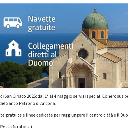
di San Ciriaco 2025: dal 1° al 4 maggio servizi speciali Conerobus p
 del Santo Patrono di Ancona.
te gratuite e linee dedicate per raggiungere il centro città e il Du
 Rossa (gratuita)