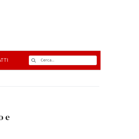
TTI
o e