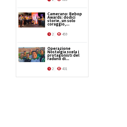
Camerano: Bebop
Awards: dodici
storie, un solo
coraggio,...
2
459
Operazione
Nostalgia svela i
protagonisti del
raduno di...
2
431