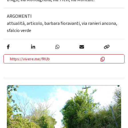
ARGOMENTI
attualità
,
articolo
,
barbara fioravanti
,
via ranieri ancona
,
sfalcio verde
https://vivere.me/fRUb