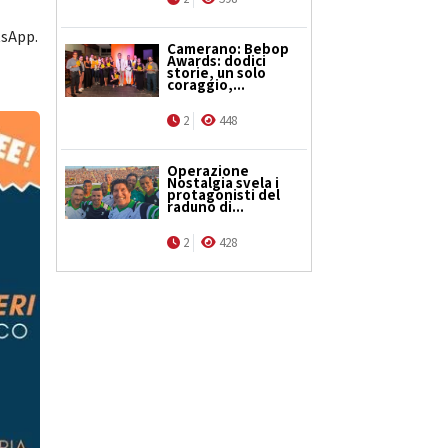
tsApp.
Camerano: Bebop
Awards: dodici
storie, un solo
coraggio,...
2
448
Operazione
Nostalgia svela i
protagonisti del
raduno di...
2
428