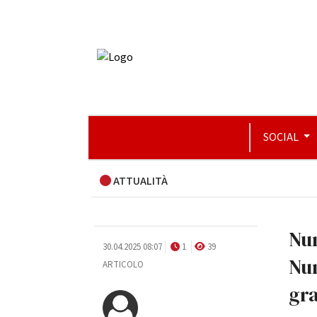
SOCIAL
ATTUALITÀ
Num
30.04.2025 08:07
1
39
Num
ARTICOLO
gra