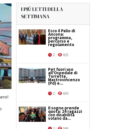
I PIÙ LETTI DELLA
SETTIMANA
Ecco il Palio di
Ancona:
programma,
percorso e
regolamento
2
825
Pet fuori uso
all'Ospedale di
Torrette,
Mastrovincenzo
(Pd) e...
2
693
nero!
Il sogno prende
o
quota: 24 ragazzi
con disabilità
volano da...
2
598