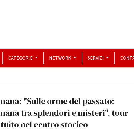
CATEGORIE
NETWORK
SERVIZI
CONTA
ana: "Sulle orme del passato:
ana tra splendori e misteri", tour
tuito nel centro storico