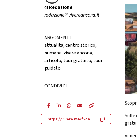
di
Redazione
redazione@vivereancona.it
ARGOMENTI
attualità
,
centro storico
,
numana
,
vivere ancona
,
articolo
,
tour gratuito
,
tour
guidato
CONDIVIDI
Scopri
Sulle
https://vivere.me/fSda
gratu
Vener