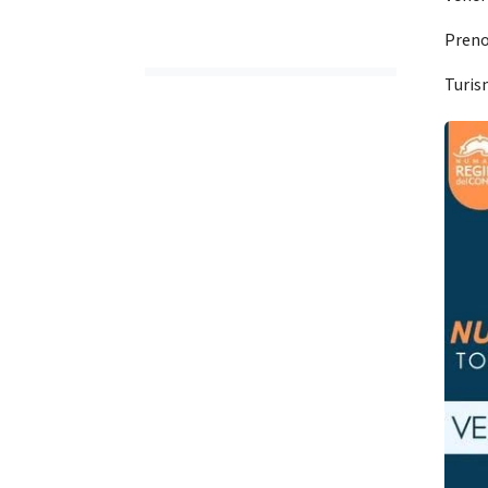
Preno
Turi