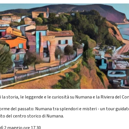
 la storia, le leggende e le curiosità su Numana e la Riviera del Co
 orme del passato: Numana tra splendori e misteri - un tour guidat
ito del centro storico di Numana.
dì 2 maggio ore 17.30