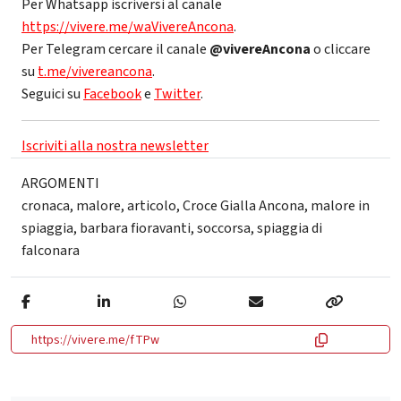
Per Whatsapp iscriversi al canale
https://vivere.me/waVivereAncona
.
Per Telegram cercare il canale
@vivereAncona
o cliccare
su
t.me/vivereancona
.
Seguici su
Facebook
e
Twitter
.
Iscriviti alla nostra newsletter
ARGOMENTI
cronaca
,
malore
,
articolo
,
Croce Gialla Ancona
,
malore in
spiaggia
,
barbara fioravanti
,
soccorsa
,
spiaggia di
falconara
https://vivere.me/fTPw