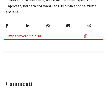
cronaca
,
polizia ancona
,
arrestato
,
articolo
,
questore
Capocasa
,
barbara fioravanti
,
foglio di via ancona
,
truffa
anziana
https://vivere.me/fTNO
Commenti