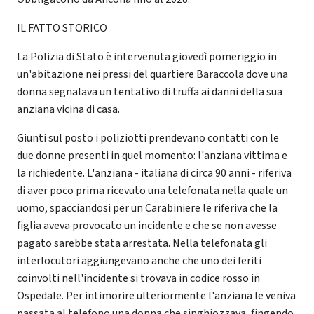
IL FATTO STORICO
La Polizia di Stato è intervenuta giovedì pomeriggio in
un'abitazione nei pressi del quartiere Baraccola dove una
donna segnalava un tentativo di truffa ai danni della sua
anziana vicina di casa.
Giunti sul posto i poliziotti prendevano contatti con le
due donne presenti in quel momento: l'anziana vittima e
la richiedente. L'anziana - italiana di circa 90 anni - riferiva
di aver poco prima ricevuto una telefonata nella quale un
uomo, spacciandosi per un Carabiniere le riferiva che la
figlia aveva provocato un incidente e che se non avesse
pagato sarebbe stata arrestata. Nella telefonata gli
interlocutori aggiungevano anche che uno dei feriti
coinvolti nell'incidente si trovava in codice rosso in
Ospedale. Per intimorire ulteriormente l'anziana le veniva
passata al telefono una donna che singhiozzava, fingendo