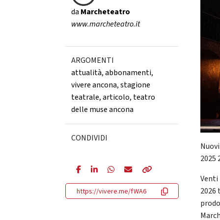
da
Marcheteatro
www.marcheteatro.it
ARGOMENTI
attualità
,
abbonamenti
,
vivere ancona
,
stagione
teatrale
,
articolo
,
teatro
delle muse ancona
CONDIVIDI
Nuovi
2025 
Venti
2026 
https://vivere.me/fWA6
prodo
March