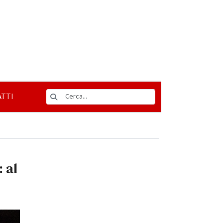
TTI
 al