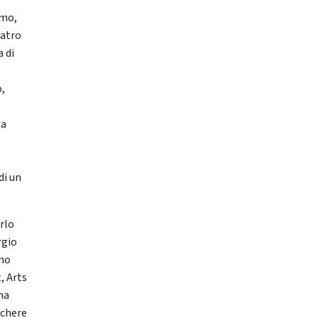
rmo,
eatro
 di
o,
la
di un
arlo
rgio
ino
, Arts
na
schere