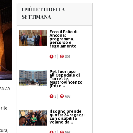
I PIÙ LETTI DELLA
SETTIMANA
Ecco il Palio di
Ancona:
programma,
percorso e
regolamento
2
801
Pet fuori uso
all'Ospedale di
Torrette,
Mastrovincenzo
(Pd) e...
DANZA
2
693
rile
Il sogno prende
quota: 24 ragazzi
con disabilità
volano da...
tura,
2
593