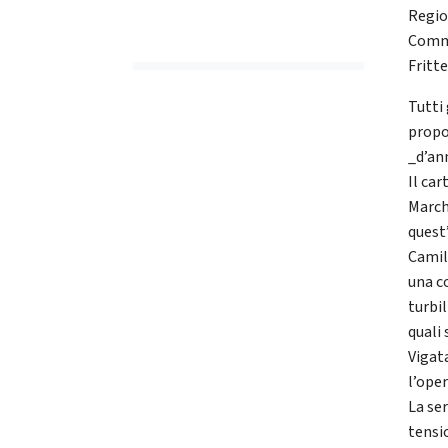
Regio
Comme
Fritte
Tutti
propo
_d’an
Il ca
Marche
quest
Camil
una co
turbil
quali
Vigata
l’oper
La ser
tensi