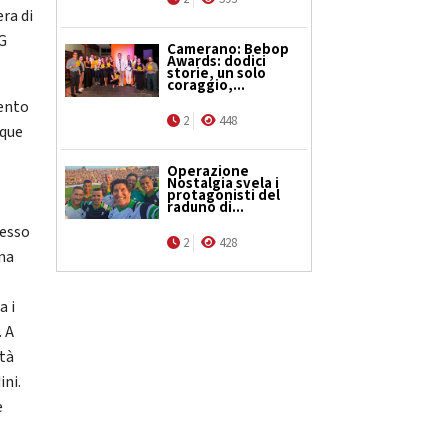
ra di
G
Camerano: Bebop
Awards: dodici
storie, un solo
coraggio,...
mento
2
448
nque
Operazione
Nostalgia svela i
protagonisti del
raduno di...
tesso
2
428
ena
a i
. A
ttà
ini.
e