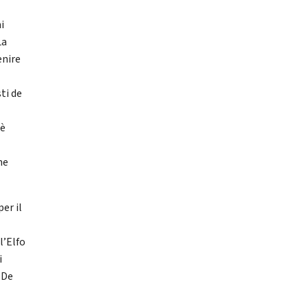
e
i
La
enire
ti de
 è
ne
er il
e
l’Elfo
i
 De