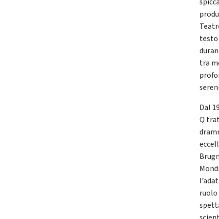
spicc
produ
Teatr
testo
duran
tra m
profon
seren
Dal 1
Q trat
dramm
eccel
Brugn
Mondi
l’ada
ruolo 
spett
scient