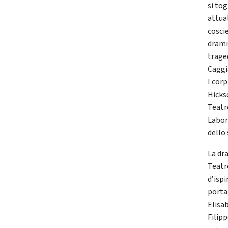
si to
attual
cosci
dramm
trage
Caggi
I corp
Hickso
Teatro
Labor
dello 
La dr
Teatro
d’ispi
porta 
Elisab
Filip