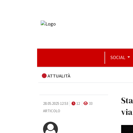
SOCIAL
ATTUALITÀ
Sta
28.05.2025 12:53
12
33
via
ARTICOLO