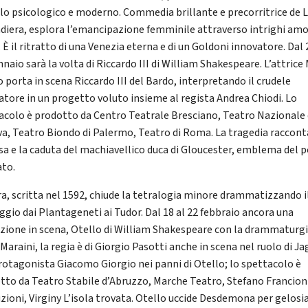
llo psicologico e moderno. Commedia brillante e precorritrice de 
diera, esplora l’emancipazione femminile attraverso intrighi amo
. È il ritratto di una Venezia eterna e di un Goldoni innovatore. Dal 
naio sarà la volta di Riccardo III di William Shakespeare. L’attrice
 porta in scena Riccardo III del Bardo, interpretando il crudele
atore in un progetto voluto insieme al regista Andrea Chiodi. Lo
acolo è prodotto da Centro Teatrale Bresciano, Teatro Nazionale 
a, Teatro Biondo di Palermo, Teatro di Roma. La tragedia raccont
esa e la caduta del machiavellico duca di Gloucester, emblema del 
ato.
ra, scritta nel 1592, chiude la tetralogia minore drammatizzando i
ggio dai Plantageneti ai Tudor. Dal 18 al 22 febbraio ancora una
zione in scena, Otello di William Shakespeare con la drammaturgi
Maraini, la regia è di Giorgio Pasotti anche in scena nel ruolo di Ja
rotagonista Giacomo Giorgio nei panni di Otello; lo spettacolo è
tto da Teatro Stabile d’Abruzzo, Marche Teatro, Stefano Francion
zioni, Virginy L’isola trovata. Otello uccide Desdemona per gelosia