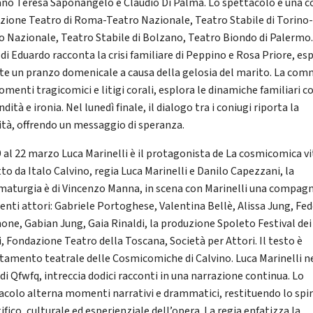
ano Teresa Saponangelo e Claudio Di Palma. Lo spettacolo è una c
zione Teatro di Roma-Teatro Nazionale, Teatro Stabile di Torino
o Nazionale, Teatro Stabile di Bolzano, Teatro Biondo di Palermo. 
 di Eduardo racconta la crisi familiare di Peppino e Rosa Priore, es
te un pranzo domenicale a causa della gelosia del marito. La com
omenti tragicomici e litigi corali, esplora le dinamiche familiari c
dità e ironia. Nel lunedì finale, il dialogo tra i coniugi riporta la
ità, offrendo un messaggio di speranza.
9 al 22 marzo Luca Marinelli è il protagonista de La cosmicomica vi
to da Italo Calvino, regia Luca Marinelli e Danilo Capezzani, la
aturgia è di Vincenzo Manna, in scena con Marinelli una compagn
lenti attori: Gabriele Portoghese, Valentina Bellè, Alissa Jung, Fed
one, Gabian Jung, Gaia Rinaldi, la produzione Spoleto Festival dei
, Fondazione Teatro della Toscana, Società per Attori. Il testo è
ttamento teatrale delle Cosmicomiche di Calvino. Luca Marinelli n
di Qfwfq, intreccia dodici racconti in una narrazione continua. Lo
acolo alterna momenti narrativi e drammatici, restituendo lo spir
ifico, culturale ed esperienziale dell’opera. La regia enfatizza la