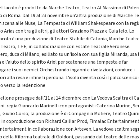
ettacolo è prodotto da Marche Teatro, Teatro Al Massimo di Pale
o di Roma. Dal 19 al 23 novembre un’altra produzione di Marche T
in scena alle Muse, La Tempesta di William Shakespeare con la regia
o Arias con tra gli altri, gli attori Graziano Piazza e Guia Ielo. Lo
acolo è una produzione di Teatro Stabile di Catania, Marche Teatr
e Teatro, TPE, in collaborazione con Estate Teatrale Veronese.
ro, duca di Milano, esiliato su un'isola con sua figlia Miranda, usa 
 e l’aiuto dello spirito Ariel per scatenare una tempesta e far
agare i suoi nemici. Orchestrando inganni e rivelazioni, conduce i
ori alla resa e infine li perdona. L'isola diventa così il palcoscenico 
io verso la redenzione
rtellone prosegue dall’11 al 14 dicembre con La Vedova Scaltra di C
ni, regia Giancarlo Marinelli con protagonisti Caterina Murino, Se
, Giulio Corso; la produzione è di Compagnia Moliere, Teatro Quir
in coproduzione con Richard Caillar Prod, Fimalac Entertainment
Entertaiment in collaborazione con Arteven. La vedova scaltra seg
zio della Riforma teatrale di Goldoni, passando dal teatro delle ma