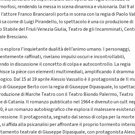
orfosi, rendendo la messa in scena dinamica e visionaria. Dal 9 al
 l’attore Franco Branciaroli porta in scena con la regia di Paolo Val
i sa come di Luigi Pirandello, lo spettacolo è una co produzione di
o Stabile del Friuli Venezia Giulia, Teatro de gli Incamminati, Cent
ale Bresciano.
sto esplora l’inquietante dualità dell’animo umano. I personaggi,
entemente raffinati, rivelano impulsi oscuri e incontrollabili,
ndo in discussione il concetto di colpa e autocontrollo. La regia
chisce la pièce con elementi multimediali, amplificando il dramma
ogico. Dal 15 al 19 aprile Alessio Vassallo è il protagonista de Il m
o di Giuseppe Berto con la regia di Giuseppe Dipasquale, lo spetta
roduzione di Marche Teatro con il Teatro Biondo Palermo, Teatro
le di Catania. Il romanzo pubblicato nel 1964 e divenuto un cult ne
60, è un romanzo autobiografico che esplora il malessere esistenzi
pressione. Il protagonista, segnato dal senso di colpa per la morte
 si affida alla psicanalisi per affrontare il proprio tormento interio
ttamento teatrale di Giuseppe Dipasquale, con protagonista Aless