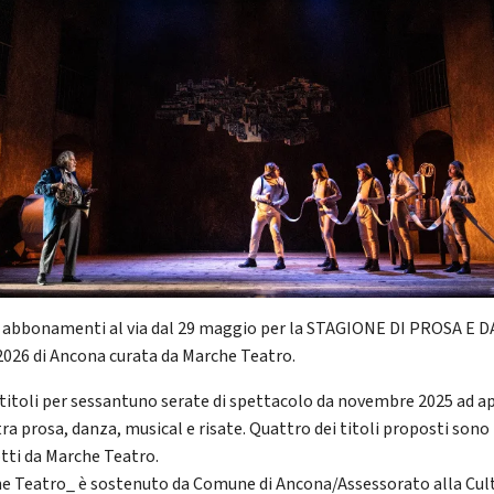
 abbonamenti al via dal 29 maggio per la STAGIONE DI PROSA E 
2026 di Ancona curata da Marche Teatro.
 titoli per sessantuno serate di spettacolo da novembre 2025 ad ap
tra prosa, danza, musical e risate. Quattro dei titoli proposti sono
tti da Marche Teatro.
e Teatro_ è sostenuto da Comune di Ancona/Assessorato alla Cul