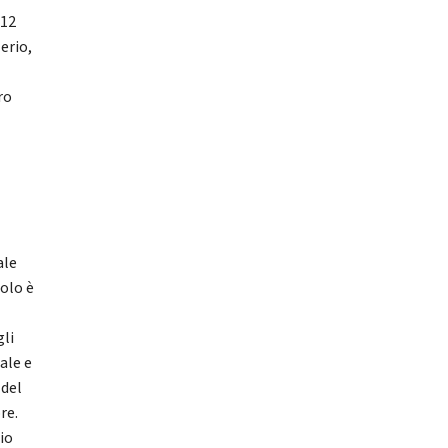
 12
erio,
ro
ale
colo è
gli
ale e
 del
re.
io