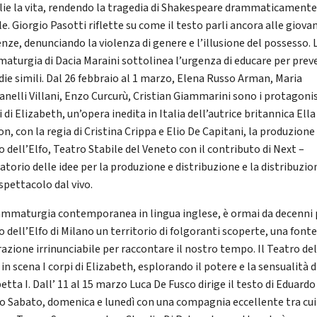
glie la vita, rendendo la tragedia di Shakespeare drammaticament
e. Giorgio Pasotti riflette su come il testo parli ancora alle giovan
enze, denunciando la violenza di genere e l’illusione del possesso. 
aturgia di Dacia Maraini sottolinea l’urgenza di educare per prev
die simili. Dal 26 febbraio al 1 marzo, Elena Russo Arman, Maria
anelli Villani, Enzo Curcurù, Cristian Giammarini sono i protagonis
i di Elizabeth, un’opera inedita in Italia dell’autrice britannica Ella
n, con la regia di Cristina Crippa e Elio De Capitani, la produzione
 dell’Elfo, Teatro Stabile del Veneto con il contributo di Next –
atorio delle idee per la produzione e distribuzione e la distribuzio
spettacolo dal vivo.
ammaturgia contemporanea in lingua inglese, è ormai da decenni p
 dell’Elfo di Milano un territorio di folgoranti scoperte, una font
razione irrinunciabile per raccontare il nostro tempo. Il Teatro del
in scena I corpi di Elizabeth, esplorando il potere e la sensualità d
etta I. Dall’ 11 al 15 marzo Luca De Fusco dirige il testo di Eduardo
po Sabato, domenica e lunedì con una compagnia eccellente tra cui