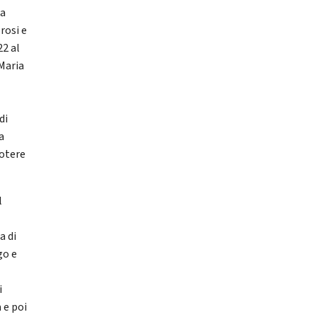
La
rosi e
22 al
 Maria
di
a
potere
l
a di
go e
i
 e poi