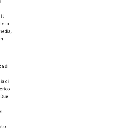
o
-
Il
plosa
media,
on
ta di
ia di
erico
 Due
el
ito