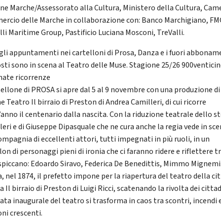
ne Marche/Assessorato alla Cultura, Ministero della Cultura, Came
rcio delle Marche in collaborazione con: Banco Marchigiano, FM
lli Maritime Group, Pastificio Luciana Mosconi, TreValli.
 gli appuntamenti nei cartelloni di Prosa, Danza e i fuori abbona
sti sono in scena al Teatro delle Muse. Stagione 25/26 900ventici
nate ricorrenze
rtellone di PROSA si apre dal 5 al 9 novembre con una produzione di
 Teatro Il birraio di Preston di Andrea Camilleri, di cui ricorre
’anno il centenario dalla nascita. Con la riduzione teatrale dello s
leri e di Giuseppe Dipasquale che ne cura anche la regia vede in sc
mpagnia di eccellenti attori, tutti impegnati in più ruoli, in un
lon di personaggi pieni di ironia che ci faranno ridere e riflettere tr
 spiccano: Edoardo Siravo, Federica De Benedittis, Mimmo Mignemi
, nel 1874, il prefetto impone per la riapertura del teatro della ci
a Il birraio di Preston di Luigi Ricci, scatenando la rivolta dei cittad
ata inaugurale del teatro si trasforma in caos tra scontri, incendi 
oni crescenti.