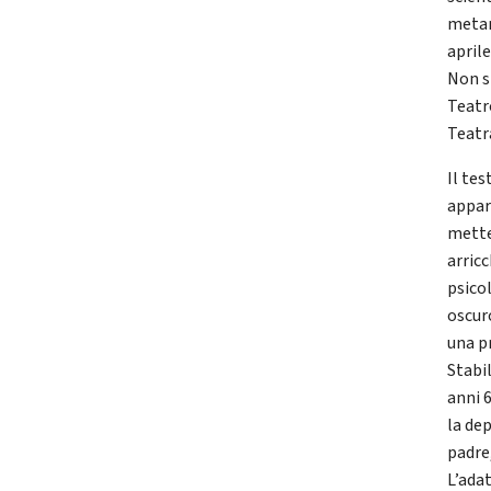
metam
aprile
Non s
Teatr
Teatr
Il te
appar
mette
arric
psicol
oscur
una p
Stabi
anni 
la de
padre,
L’ada