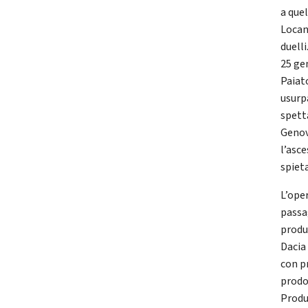
a que
Locan
duelli
25 gen
Paiato
usurp
spett
Genov
l’asc
spiet
L’ope
passa
produ
Dacia 
con p
prodo
Produ