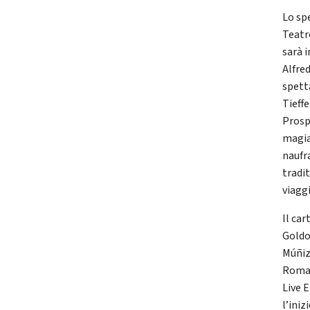
Lo sp
Teatr
sarà 
Alfred
spett
Tieff
Prospe
magia
naufr
tradit
viagg
Il ca
Goldo
Múñiz
Roma 
Live 
l’ini