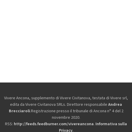
Vivere Ancona, supplemento di Vivere Civitanova, testata di Vivere srl,
edita da
Vivere Civitanova SRLs. Direttore responsabile
Andrea
Brecciaroli
.Registrazione presso il tribunale di Ancona n° 4 del 2
novembre 2020.
RSS:
http://feeds.feedburner.com/vivereancona
.
Informativa sulla
Privacy
.