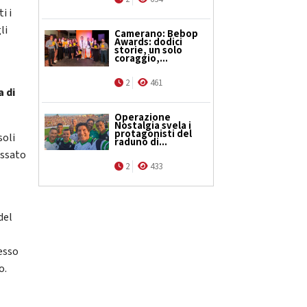
i i
li
Camerano: Bebop
Awards: dodici
storie, un solo
coraggio,...
2
461
a di
Operazione
Nostalgia svela i
protagonisti del
soli
raduno di...
essato
2
433
del
esso
o.