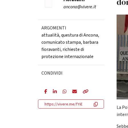
do
ancona@vivere.it
ARGOMENTI
attualità
,
questura di Ancona
,
comunicato stampa
,
barbara
fioravanti
,
richieste di
protezione internazionale
CONDIVIDI
https://vivere.me/fYiE
La Po
inter
Sebbe