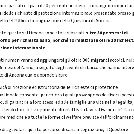
anno passato - quasi il 50 per cento in meno - rimangono important
i delle richieste di protezione internazionale presentate presso g
elli dell'Ufficio Immigrazione della Questura di Ancona.
nto questa settimana sono stati rilasciati
oltre 50 permessi di
orno per richiesta asilo
,
nonché formalizzate oltre 30 richiest
zione internazionale
.
ti numeri vanno ad aggiungersi gli oltre 300 migranti accolti, nei 
 5 mesi dell'anno, a seguito degli eventi di sbarco che hanno inter
rto di Ancona quale approdo sicuro.
vità di ricezione ed istruttoria delle richieste di protezione
nazionale consente, per coloro i quali provengono da diversi paesi 
 di garantire a loro stessi ed alle famiglie una vita nella legalità,
ttendo loro lo svolgimento di un'attività lavorativa nonchè l'acc
cure mediche e a tutte le forme di welfare previste dall'ordinament
ne di agevolare questo percorso di sana integrazione, il Questore