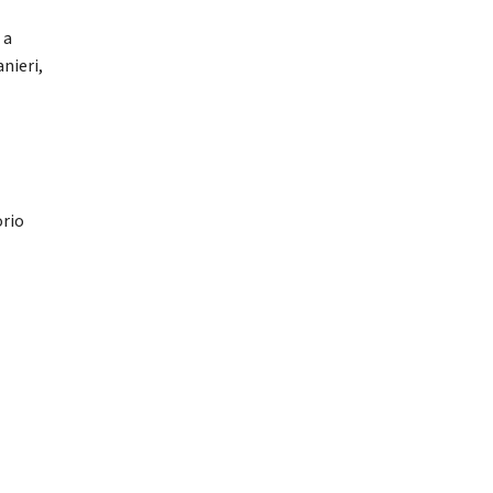
 a
anieri,
orio