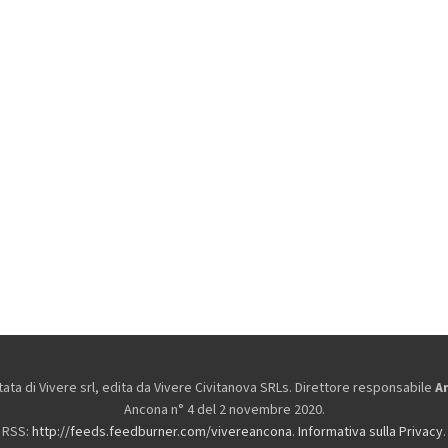
ta di Vivere srl, edita da
Vivere Civitanova SRLs. Direttore responsabile
A
Ancona n° 4 del 2 novembre 2020.
RSS:
http://feeds.feedburner.com/vivereancona
.
Informativa sulla Privacy
.