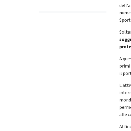
dell'
numer
Sport
Solta
soggi
prote
A ques
primi
il po
L'atti
inter
mondo,
perme
alle 
Al fi