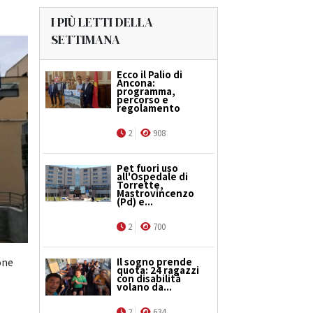
I PIÙ LETTI DELLA
SETTIMANA
Ecco il Palio di
Ancona:
programma,
percorso e
regolamento
2
908
Pet fuori uso
all'Ospedale di
Torrette,
Mastrovincenzo
(Pd) e...
2
700
Il sogno prende
one
quota: 24 ragazzi
con disabilità
volano da...
2
634