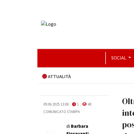
SOCIAL
ATTUALITÀ
Olt
09.06.2025 13:08
1
40
int
COMUNICATO STAMPA
pos
di
Barbara
Fioravanti