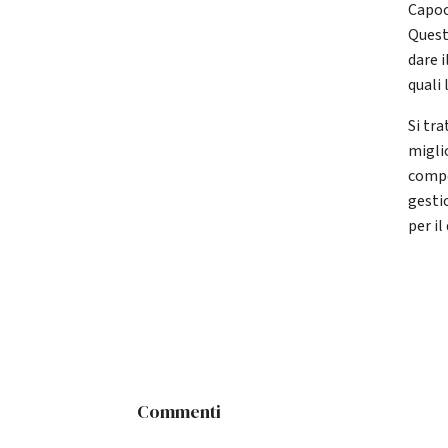
Capoc
Quest
dare i
quali 
Si tra
miglio
compe
gesti
per il
Commenti