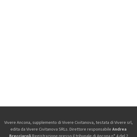
Vivere Ancona, supplemento di Vivere Civitanova, testata di Vivere srl,
edita da
Vivere Civitanova SRLs. Direttore responsabile
Andrea
Brecciaroli
.Registrazione presso il tribunale di Ancona n° 4 del 2