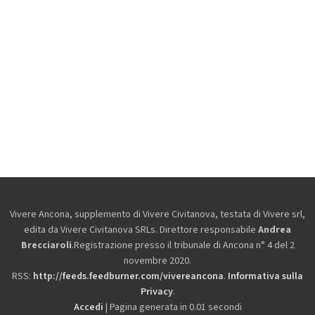
Vivere Ancona, supplemento di Vivere Civitanova, testata di Vivere srl,
edita da
Vivere Civitanova SRLs. Direttore responsabile
Andrea
Brecciaroli
.Registrazione presso il tribunale di Ancona n° 4 del 2
novembre 2020.
RSS:
http://feeds.feedburner.com/vivereancona
.
Informativa sulla
Privacy
.
Accedi
| Pagina generata in 0.01 secondi