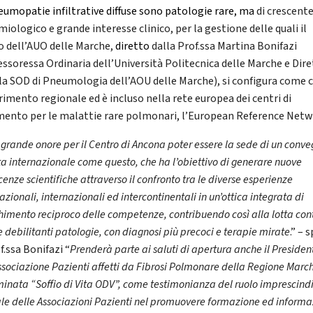
eumopatie infiltrative diffuse sono patologie rare, ma
di crescent
iologico e grande interesse clinico, per la gestione delle quali il
o dell’AUO delle Marche,
diretto
dalla Prof.ssa Martina Bonifazi
essoressa Ordinaria dell’Università Politecnica delle Marche e Dir
della SOD di Pneumologia dell’AOU delle Marche),
si configura come 
erimento regionale ed è incluso nella rete europea dei centri di
imento per le malattie rare polmonari, l’European Reference Net
 grande onore per il Centro di Ancona poter essere la sede di un conve
a internazionale come questo, che ha l’obiettivo di generare nuove
enze scientifiche attraverso il confronto tra le diverse esperienze
azionali, internazionali ed intercontinentali
in un’ottica integrata di
chimento reciproco delle competenze
, contribuendo così alla lotta con
 debilitanti patologie, con diagnosi più precoci e terapie mirate
.” – 
f.ssa Bonifazi “
Prenderà parte ai saluti di apertura anche il Presiden
ssociazione Pazienti affetti da Fibrosi Polmonare della Regione Marc
inata “Soffio di Vita ODV”, come testimonianza del ruolo imprescindi
le delle Associazioni Pazienti
nel promuovere formazione ed informa