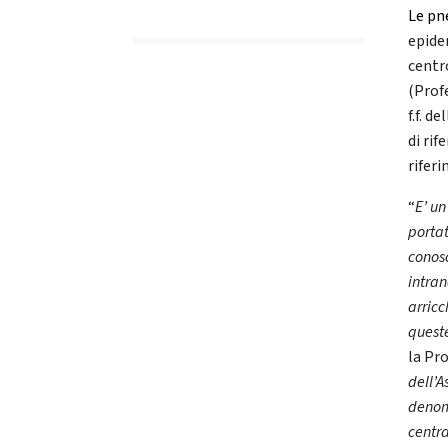
Le pn
epidem
centr
(Prof
f.f. 
di rif
rifer
“
E’ un
portat
conosc
intran
arric
queste
la Pro
dell’A
denom
centra