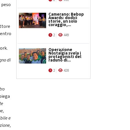
e peso
Camerano: Bebop
Awards: dodici
storie, un solo
coraggio,...
ettore
centro
2
449
work
.
Operazione
Nostalgia svela i
protagonisti del
gno di
raduno di...
2
428
tro
spiega
te
he,
bile e
zione,