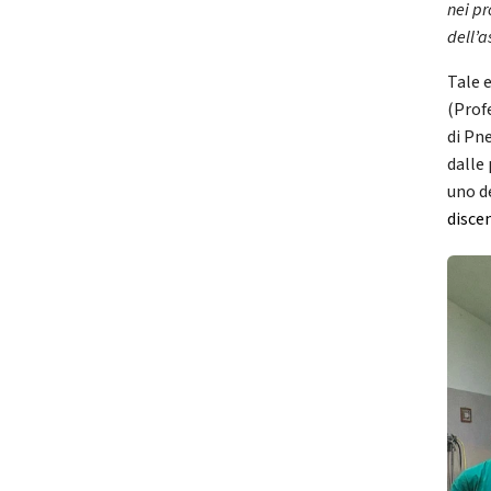
nei pr
dell’a
Tale 
(Prof
di Pn
dalle
uno de
disce