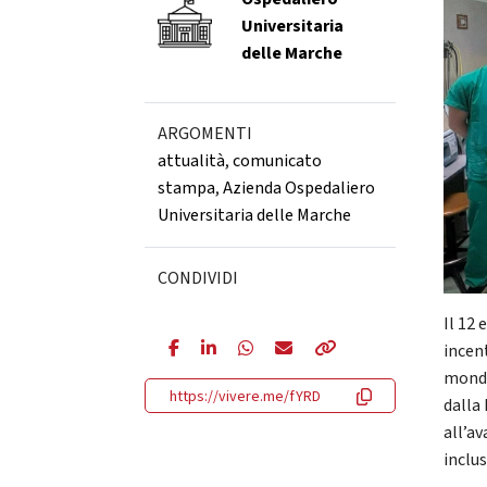
Universitaria
delle Marche
ARGOMENTI
attualità
,
comunicato
stampa
,
Azienda Ospedaliero
Universitaria delle Marche
CONDIVIDI
Il 12
incen
mondi
https://vivere.me/fYRD
dalla
all’a
inclu