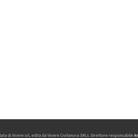
ta di Vivere srl, edita da
Vivere Civitanova SRLs. Direttore responsabile
A