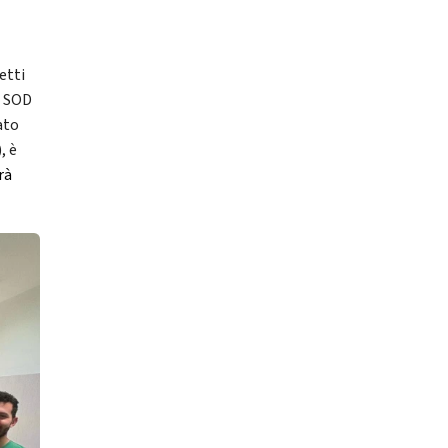
etti
a SOD
ato
, è
rà