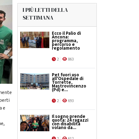
I PIÙ LETTI DELLA
SETTIMANA
Ecco il Palio di
Ancona:
programma,
percorso e
regolamento
2
863
Pet fuori uso
all'Ospedale di
Torrette,
Mastrovincenzo
(Pd) e...
amente
perti
2
693
a e
Il sogno prende
quota: 24 ragazzi
he,
con disabilità
volano da...
2
612