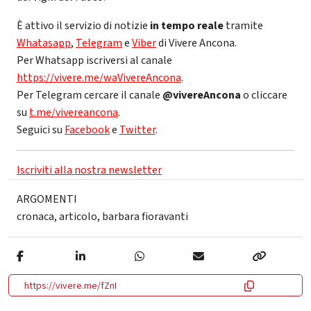
È attivo il servizio di notizie
in tempo reale
tramite
Whatasapp
,
Telegram
e
Viber
di Vivere Ancona.
Per Whatsapp iscriversi al canale
https://vivere.me/waVivereAncona
.
Per Telegram cercare il canale
@vivereAncona
o cliccare
su
t.me/vivereancona
.
Seguici su
Facebook
e
Twitter
.
Iscriviti alla nostra newsletter
ARGOMENTI
cronaca
,
articolo
,
barbara fioravanti
https://vivere.me/fZnI