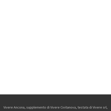
Vivere Ancona, supplemento di Vivere Civitanova, testata di Vivere srl,