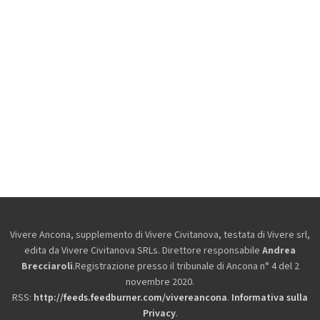
Vivere Ancona, supplemento di Vivere Civitanova, testata di Vivere srl,
edita da
Vivere Civitanova SRLs. Direttore responsabile
Andrea
Brecciaroli
.Registrazione presso il tribunale di Ancona n° 4 del 2
novembre 2020.
RSS:
http://feeds.feedburner.com/vivereancona
.
Informativa sulla
Privacy
.