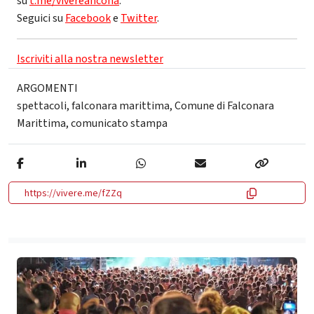
su
t.me/vivereancona
.
Seguici su
Facebook
e
Twitter
.
Iscriviti alla nostra newsletter
ARGOMENTI
spettacoli
,
falconara marittima
,
Comune di Falconara
Marittima
,
comunicato stampa
https://vivere.me/fZZq