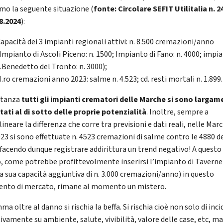
mo la seguente situazione (
fonte: Circolare SEFIT Utilitalia n. 2
.8.2024
):
apacità dei 3 impianti regionali attivi: n. 8.500 cremazioni/anno
Impianto di Ascoli Piceno: n. 1500; Impianto di Fano: n. 4000; impia
.Benedetto del Tronto: n. 3000);
.ro cremazioni anno 2023: salme n. 4.523; cd. resti mortali n. 1.899.
stanza
tutti gli impianti crematori delle Marche si sono larga
tati al di sotto delle proprie potenzialità
. Inoltre, sempre a
ineare la differenza che corre tra previsioni e dati reali, nelle Mar
023 si sono effettuate n. 4523 cremazioni di salme contro le 4880 d
 facendo dunque registrare addirittura un trend negativo! A questo
, come potrebbe profittevolmente inserirsi l’impianto di Taverne
la sua capacità aggiuntiva di n. 3.000 cremazioni/anno) in questo
nto di mercato, rimane al momento un mistero.
a oltre al danno si rischia la beffa. Si rischia cioè non solo di inci
ivamente su ambiente, salute, vivibilità, valore delle case, etc, m