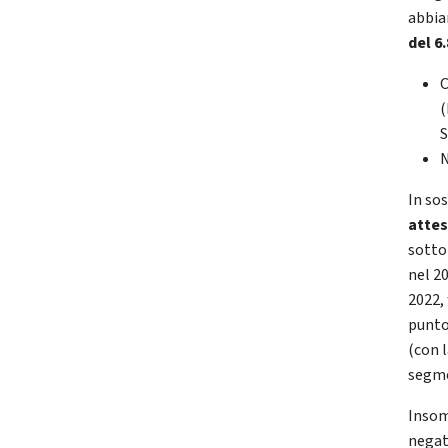
abbia
del 6
C
(
S
N
In so
attes
sottol
nel 2
2022,
punto
(con 
segme
Insomm
negat