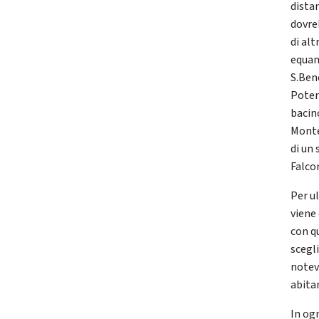
distan
dovre
di al
equam
S.Bene
Poten
bacin
Monte
di un
Falcon
Per u
viene
con q
scegl
notev
abita
In ogn