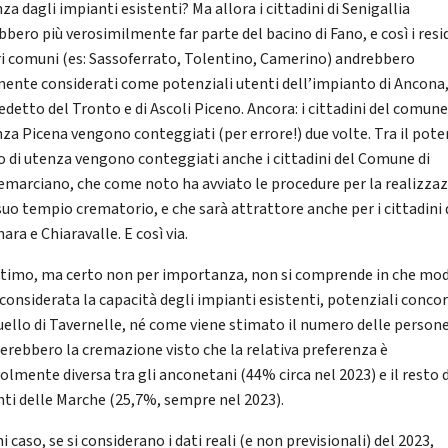
za dagli impianti esistenti? Ma allora i cittadini di Senigallia
bbero più verosimilmente far parte del bacino di Fano, e così i resi
tri comuni (es: Sassoferrato, Tolentino, Camerino) andrebbero
ente considerati come potenziali utenti dell’impianto di Ancona,
detto del Tronto e di Ascoli Piceno. Ancora: i cittadini del comune
za Picena vengono conteggiati (per errore!) due volte. Tra il pote
o di utenza vengono conteggiati anche i cittadini del Comune di
marciano, che come noto ha avviato le procedure per la realizza
 suo tempio crematorio, e che sarà attrattore anche per i cittadini 
ara e Chiaravalle. E così via.
ltimo, ma certo non per importanza, non si comprende in che mo
 considerata la capacità degli impianti esistenti, potenziali conco
uello di Tavernelle, né come viene stimato il numero delle person
ierebbero la cremazione visto che la relativa preferenza è
olmente diversa tra gli anconetani (44% circa nel 2023) e il resto 
nti delle Marche (25,7%, sempre nel 2023).
i caso, se si considerano i dati reali (e non previsionali) del 2023,