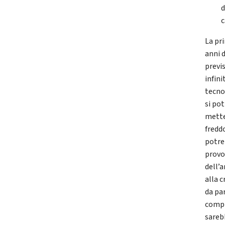
d
c
La pri
anni 
previs
infin
tecno
si po
mette
fredd
potre
provo
dell’
alla 
da pa
compr
sareb