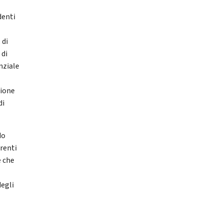
denti
 di
 di
nziale
zione
di
do
rrenti
e che
degli