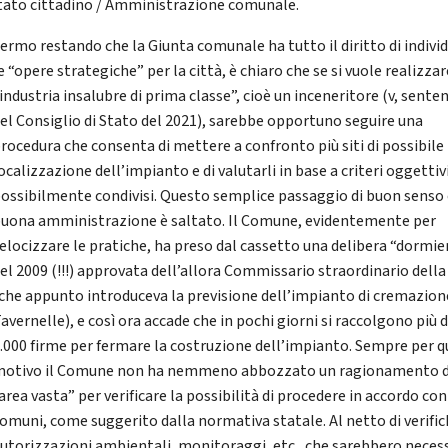
ato cittadino / Amministrazione comunale.
ermo restando che la Giunta comunale ha tutto il diritto di indivi
e “opere strategiche” per la città, è chiaro che se si vuole realizza
industria insalubre di prima classe”, cioè un inceneritore (v, sente
el Consiglio di Stato del 2021), sarebbe opportuno seguire una
rocedura che consenta di mettere a confronto più siti di possibile
ocalizzazione dell’impianto e di valutarli in base a criteri oggettiv
ossibilmente condivisi. Questo semplice passaggio di buon senso 
uona amministrazione è saltato. Il Comune, evidentemente per
elocizzare le pratiche, ha preso dal cassetto una delibera “dormi
el 2009 (!!!) approvata dell’allora Commissario straordinario della
che appunto introduceva la previsione dell’impianto di cremazion
avernelle), e così ora accade che in pochi giorni si raccolgono più d
.000 firme per fermare la costruzione dell’impianto. Sempre per 
otivo il Comune non ha nemmeno abbozzato un ragionamento d
area vasta” per verificare la possibilità di procedere in accordo con
omuni, come suggerito dalla normativa statale. Al netto di verific
utorizzazioni ambientali, monitoraggi, etc., che sarebbero neces