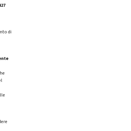
427
nto di
mente
che
el
lle
dere
a