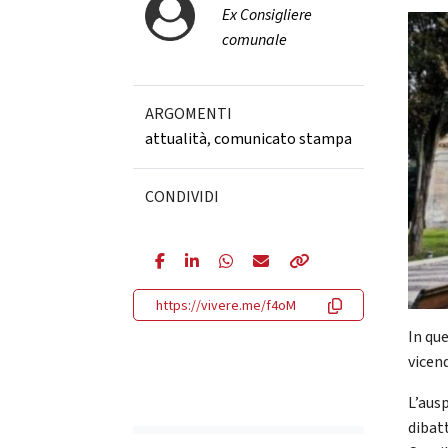
Ex Consigliere
comunale
ARGOMENTI
attualità
,
comunicato stampa
CONDIVIDI
https://vivere.me/f4oM
In qu
vicen
L’ausp
dibat