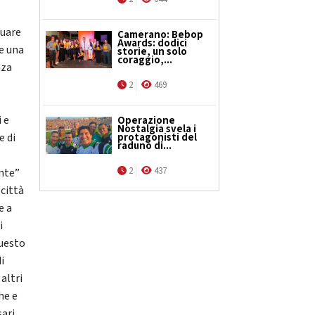
duare
Camerano: Bebop
Awards: dodici
re una
storie, un solo
coraggio,...
nza
2
469
i e
Operazione
Nostalgia svela i
protagonisti del
e di
raduno di...
2
437
ente”
 città
e a
i
questo
i
 altri
he e
sari