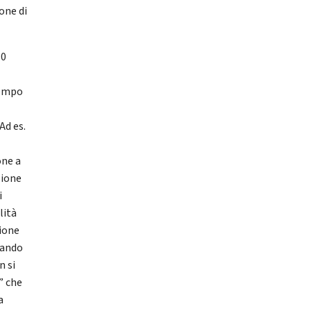
one di
30
 tempo
Ad es.
one a
zione
i
lità
sione
iando
n si
” che
a