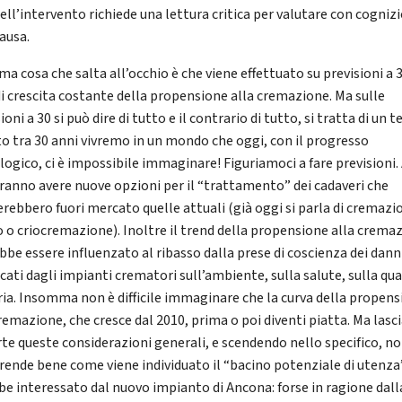
ell’intervento richiede una lettura critica per valutare con cognizi
ausa.
ma cosa che salta all’occhio è che viene effettuato su previsioni a 
di crescita costante della propensione alla cremazione. Ma sulle
ioni a 30 si può dire di tutto e il contrario di tutto, si tratta di un
ito tra 30 anni vivremo in un mondo che oggi, con il progresso
logico, ci è impossibile immaginare! Figuriamoci a fare previsioni. 
tranno avere nuove opzioni per il “trattamento” dei cadaveri che
rebbero fuori mercato quelle attuali (già oggi si parla di cremazi
o o criocremazione). Inoltre il trend della propensione alla crema
bbe essere influenzato al ribasso dalla prese di coscienza dei dann
cati dagli impianti crematori sull’ambiente, sulla salute, sulla qua
aria. Insomma non è difficile immaginare che la curva della propen
cremazione, che cresce dal 2010, prima o poi diventi piatta. Ma lasc
rte queste considerazioni generali, e scendendo nello specifico, no
ende bene come viene individuato il “bacino potenziale di utenza
be interessato dal nuovo impianto di Ancona: forse in ragione dall