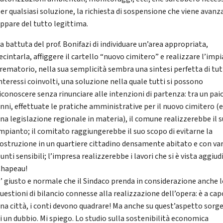
er qualsiasi soluzione, la richiesta di sospensione che viene avanz
ppare del tutto legittima.
a battuta del prof. Bonifazi di individuare un’area appropriata,
ecintarla, affiggere il cartello “nuovo cimitero” e realizzare l’imp
rematorio, nella sua semplicità sembra una sintesi perfetta di tutt
nteressi coinvolti, una soluzione nella quale tutti si possono
iconoscere senza rinunciare alle intenzioni di partenza: tra un paio
nni, effettuate le pratiche amministrative per il nuovo cimitero (e
na legislazione regionale in materia), il comune realizzerebbe il 
mpianto; il comitato raggiungerebbe il suo scopo di evitarne la
ostruzione in un quartiere cittadino densamente abitato e con var
unti sensibili; l’impresa realizzerebbe i lavori che si è vista aggiud
Chapeau!
’ giusto e normale che il Sindaco prenda in considerazione anche l
uestioni di bilancio connesse alla realizzazione dell’opera: è a cap
na città, i conti devono quadrare! Ma anche su quest’aspetto sorge
i un dubbio. Mi spiego. Lo studio sulla sostenibilità economica