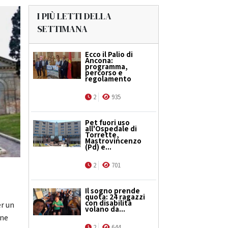
I PIÙ LETTI DELLA
SETTIMANA
Ecco il Palio di
Ancona:
programma,
percorso e
regolamento
2
935
Pet fuori uso
all'Ospedale di
Torrette,
Mastrovincenzo
(Pd) e...
2
701
Il sogno prende
quota: 24 ragazzi
con disabilità
er un
volano da...
one
2
644