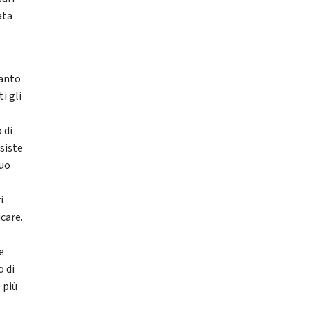
ata
ianto
i gli
 di
siste
suo
i
icare.
e
o di
 più