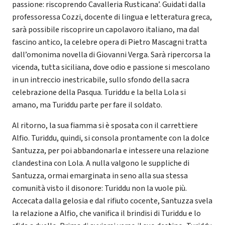
passione: riscoprendo Cavalleria Rusticana’. Guidati dalla
professoressa Cozzi, docente di lingua e letteratura greca,
sarà possibile riscoprire un capolavoro italiano, ma dal
fascino antico, la celebre opera di Pietro Mascagni tratta
dall’omonima novella di Giovanni Verga. Sarà ripercorsa la
vicenda, tutta siciliana, dove odio e passione si mescolano
in un intreccio inestricabile, sullo sfondo della sacra
celebrazione della Pasqua. Turiddu e la bella Lola si
amano, ma Turiddu parte per fare il soldato.
Al ritorno, la sua fiamma si è sposata con il carrettiere
Alfio. Turiddu, quindi, si consola prontamente con la dolce
Santuzza, per poi abbandonarla e intessere una relazione
clandestina con Lola. A nulla valgono le suppliche di
Santuzza, ormai emarginata in seno alla sua stessa
comunità visto il disonore: Turiddu non la vuole più.
Accecata dalla gelosia e dal rifiuto cocente, Santuzza svela
la relazione a Alfio, che vanifica il brindisi di Turiddu e lo