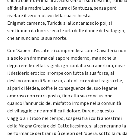
sfida a duello. Prima di avviarsi verso il suo destino, Turiddu
affida alla madre Lucia la cura di Santuzza, senza però
rivelare il vero motivo della sua richiesta.
Enigmaticamente, Turiddu si allontana: solo poi, si
sentiranno da fuori scena le urla delle donne del villaggio,
che annunciano la sua morte.
Con ‘Sapere d’estate’ si comprenderà come Cavalleria non
sia solo un dramma dal sapore moderno, ma anche la
degna erede della tragedia greca: dalla sua apertura, dove
il desiderio erotico irrompe con tutta la sua forza, al
destino amaro di Santuzza, autentica eroina tragica che,
al pari di Medea, soffre le conseguenze del suo legame
amoroso non corrisposto, fino alla sua conclusione,
quando l’annuncio del misfatto irrompe nella comunità
del villaggio e ne amplifica il dolore. Durante questo
viaggio a ritroso nel tempo, sospesi fra i culti ancestrali
della Magna Grecia e del Cattolicesimo, si alterneranno la
performance dei brani più celebri dell’opera, sotto la guida