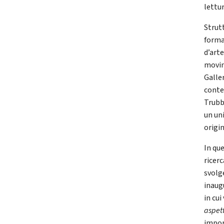
lettu
Strutt
forma
d’art
movim
Galler
conte
Trubbi
un uni
origin
In qu
ricer
svolge
inaug
in cui
aspett
impor