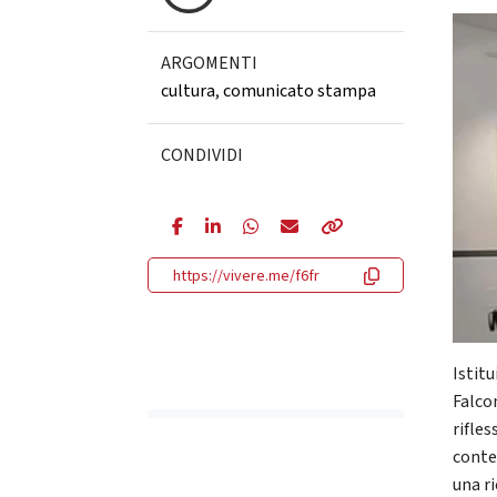
ARGOMENTI
cultura
,
comunicato stampa
CONDIVIDI
https://vivere.me/f6fr
Istit
Falco
rifles
conte
una r