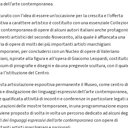
ra dell’arte contemporanea.
urato con l’idea di essere un’occasione per la crescita e l’offerta
tiva a carattere artistico è costituito con una essenziale Collezio
e contemporanea di opere di alcuni autori italiani anche protagonis
enti artistici del secondo Novecento, alla quale è affiancata una
ia di opere di molti dei più importanti artisti marchigiani
mporanei, per concludersi con un Nucleo di opere di Valeriano
ani, ispirate alla figura e all’opera di Giacomo Leopardi, costituit
cum di pirografie e disegni e da una pregevole scultura, con il quale
a l’istituzione del Centro.
esta articolazione espositiva permanente il Museo, come centro d
ca e divulgazione dei linguaggi espressivi dell’arte contemporanea,
 qualificata attività di incontri e conferenze in particolare legati 
urazioni delle mostre temporanee, in una programmazione espos
 viene proposto di volta in volta un percorso dedicato ad alcuni deg
i dei linguaggi espressivi dell’arte contemporanea
con opere di
tanti artisti marchigiani e nazionali.