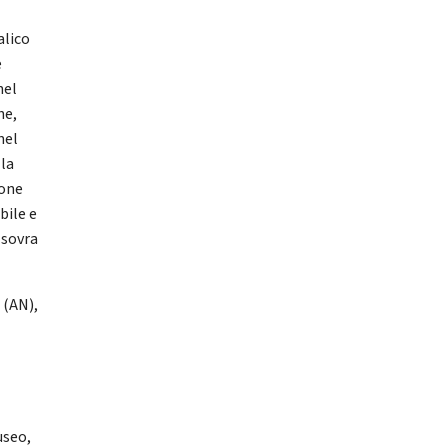
alico
e
nel
he,
nel
lla
ione
bile e
 sovra
 (AN),
o
useo,