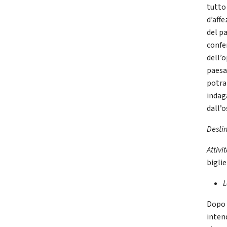
tutto
d’affe
del p
confer
dell’o
paesag
potra
indaga
dall’
Desti
Attivi
bigli
L
Dopo 
inten