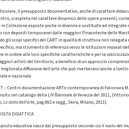
rticolare, il presupposto documentativo, anche di carattere didasc
entro, si espleta nel carattere dinamico delle opere presenti, com
e in Collezione esposte anche in divenire e sostituite ed integrate 
 con depositi temporanei dalle maggiori Pinacoteche delle Marc
o gli scopi specifici del CART in qualità di struttura non relegata 
pecifico, ma strumento di referenza verso le istituzioni museali de
e in ordine alle loro specifiche caratteristiche e per la valorizzaz
ggiori artisti del territorio, a beneficio di un approccio comprensi
 migliorata diffusione dell’arte che può riverberarsi anche a livello
nale e nazionale.
RT – Centro documentazione ARTe contemporanea di Falconara M.
nsito nel catalogo della LIV Biennale di Venezia del 2011, (Vittori
i,
Lo stato dell’arte
, pag.862 e segg., Skira, Milano, 2011).
OSTA DIDATTICA
oposta educativa nasce dal presupposto secondo cui il ruolo del m