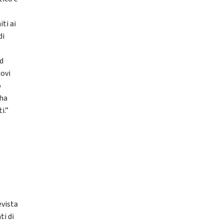
ti ai
di
ad
uovi
ò
 ha
i.”
evista
ti di