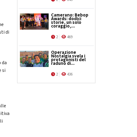
Camerano: Bebop
Awards: dodici
storie, un solo
ne
coraggio,...
ti di
2
469
Operazione
Nostalgia svela i
protagonisti del
o da
raduno di...
 si
2
436
i
alle
itiva
li