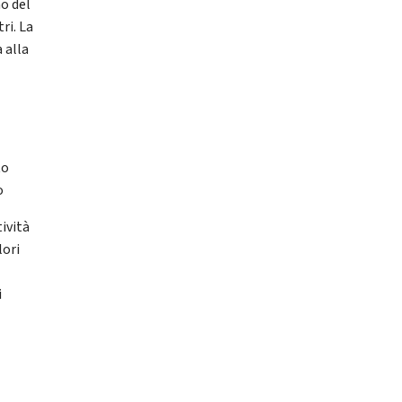
no del
ri. La
 alla
to
o
ività
lori
i