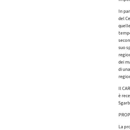
In pa
del C
quell
tempo
second
suo s
region
dei ma
di una
regio
Il CA
è rece
Sgarb
PROP
La pr