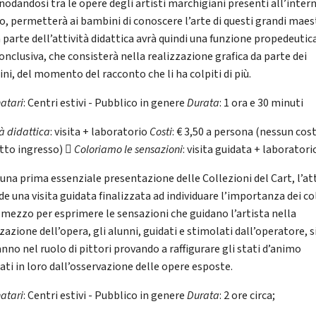
nodandosi tra le opere degli artisti marchigiani presenti all’inter
o, permetterà ai bambini di conoscere l’arte di questi grandi maest
 parte dell’attività didattica avrà quindi una funzione propedeutica
onclusiva, che consisterà nella realizzazione grafica da parte dei
ni, del momento del racconto che li ha colpiti di più.
natari
: Centri estivi - Pubblico in genere
Durata
: 1 ora e 30 minuti
tà didattica
: visita + laboratorio
Costi
: € 3,50 a persona (nessun cos
etto ingresso) 
Coloriamo le sensazioni
: visita guidata + laboratori
una prima essenziale presentazione delle Collezioni del Cart, l’att
e una visita guidata finalizzata ad individuare l’importanza dei co
mezzo per esprimere le sensazioni che guidano l’artista nella
zazione dell’opera, gli alunni, guidati e stimolati dall’operatore, s
nno nel ruolo di pittori provando a raffigurare gli stati d’animo
ati in loro dall’osservazione delle opere esposte.
natari
: Centri estivi - Pubblico in genere
Durata
: 2 ore circa;