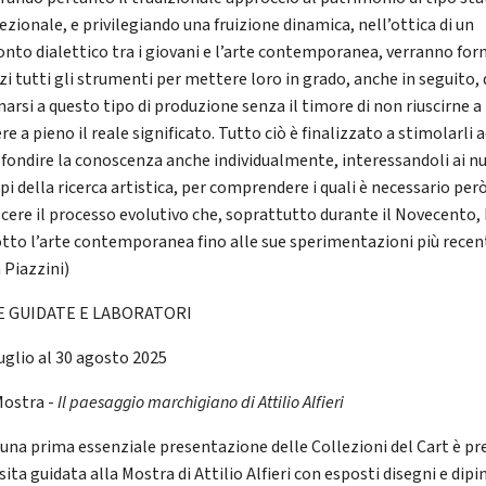
ezionale, e privilegiando una fruizione dinamica, nell’ottica di un
onto dialettico tra i giovani e l’arte contemporanea, verranno forni
zi tutti gli strumenti per mettere loro in grado, anche in seguito, 
narsi a questo tipo di produzione senza il timore di non riuscirne a
re a pieno il reale significato. Tutto ciò è finalizzato a stimolarli 
fondire la conoscenza anche individualmente, interessandoli ai n
pi della ricerca artistica, per comprendere i quali è necessario per
cere il processo evolutivo che, soprattutto durante il Novecento,
tto l’arte contemporanea fino alle sue sperimentazioni più recent
 Piazzini)
TE GUIDATE E LABORATORI
luglio al 30 agosto 2025
ostra -
Il paesaggio marchigiano di
Attilio Alfieri
una prima essenziale presentazione delle Collezioni del Cart è pr
sita guidata alla Mostra di Attilio Alfieri con esposti disegni e dipin