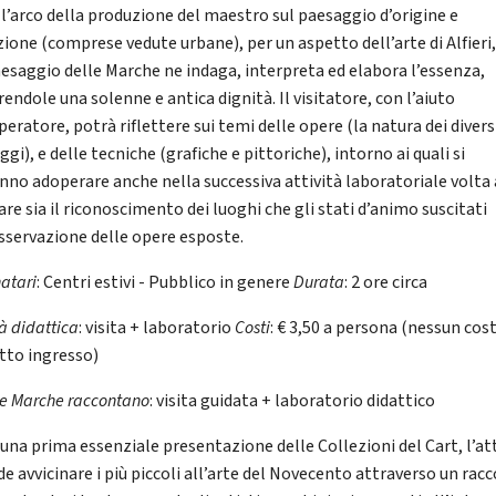
 l’arco della produzione del maestro sul paesaggio d’origine e
zione (comprese vedute urbane), per un aspetto dell’arte di Alfieri
aesaggio delle Marche ne indaga, interpreta ed elabora l’essenza,
endole una solenne e antica dignità. Il visitatore, con l’aiuto
peratore, potrà riflettere sui temi delle opere (la natura dei divers
gi), e delle tecniche (grafiche e pittoriche), intorno ai quali si
nno adoperare anche nella successiva attività laboratoriale volta
re sia il riconoscimento dei luoghi che gli stati d’animo suscitati
osservazione delle opere esposte.
natari
: Centri estivi - Pubblico in genere
Durata
: 2 ore circa
tà didattica
: visita + laboratorio
Costi
: € 3,50 a persona (nessun cos
etto ingresso)
e Marche raccontano
: visita guidata + laboratorio didattico
una prima essenziale presentazione delle Collezioni del Cart, l’att
de avvicinare i più piccoli all’arte del Novecento attraverso un rac