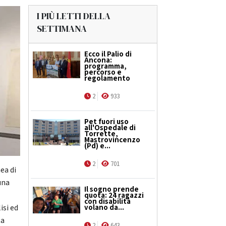
I PIÙ LETTI DELLA
SETTIMANA
Ecco il Palio di
Ancona:
programma,
percorso e
regolamento
2
933
Pet fuori uso
all'Ospedale di
Torrette,
Mastrovincenzo
(Pd) e...
2
701
ea di
una
Il sogno prende
quota: 24 ragazzi
con disabilità
volano da...
isi ed
ta
2
643