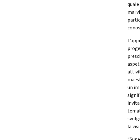
quale
mai vi
parti
conos
L’app
proge
presc
aspett
attiv
maest
un im
signif
invit
temati
svolg
la visi
“Supe