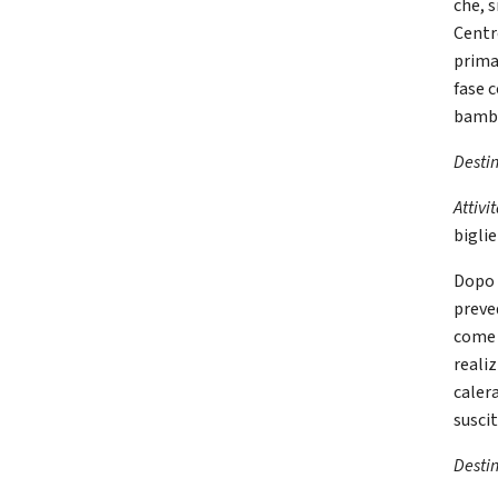
che, s
Centr
prima
fase c
bambi
Desti
Attivi
bigli
Dopo 
preved
come 
realiz
calera
suscit
Desti