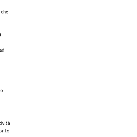
, che
i
 ad
to
ività
conto