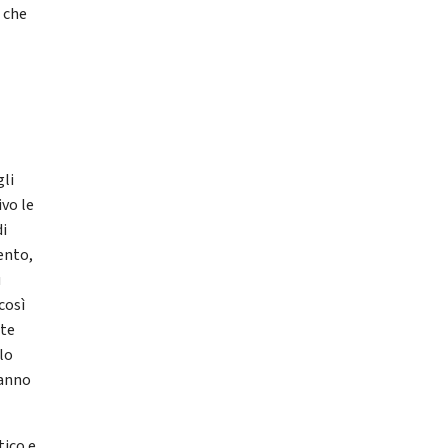
ù che
gli
ivo le
di
ento,
ù
così
ste
llo
ranno
tico e