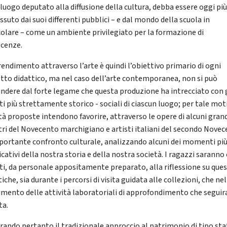
 luogo deputato alla diffusione della cultura, debba essere oggi pi
ssuto dai suoi differenti pubblici – e dal mondo della scuola in
colare – come un ambiente privilegiato per la formazione di
cenze.
rendimento attraverso l’arte è quindi l’obiettivo primario di ogni
tto didattico, ma nel caso dell’arte contemporanea, non si può
indere dal forte legame che questa produzione ha intrecciato con 
i più strettamente storico - sociali di ciascun luogo; per tale mot
ità proposte intendono favorire, attraverso le opere di alcuni gran
ri del Novecento marchigiano e artisti italiani del secondo Novec
portante confronto culturale, analizzando alcuni dei momenti pi
icativi della nostra storia e della nostra società. I ragazzi saranno 
ati, da personale appositamente preparato, alla riflessione su que
che, sia durante i percorsi di visita guidata alle collezioni, che ne
imento delle attività laboratoriali di approfondimento che segui
ta.
rando pertanto il tradizionale approccio al patrimonio di tipo sta