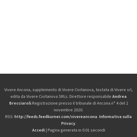
Vivere Ancona, supplemento di Vivere Civitanova, testata di Vivere srl,
edita da
Vivere Civitanova SRLs. Direttore responsabile
Andrea
Brecciaroli
.Registrazione presso il tribunale di Ancona n° 4 del 2
novembre 2020.
RSS:
http://feeds.feedburner.com/vivereancona
.
Informativa sulla
Privacy
.
Accedi
| Pagina generata in 0.01 secondi