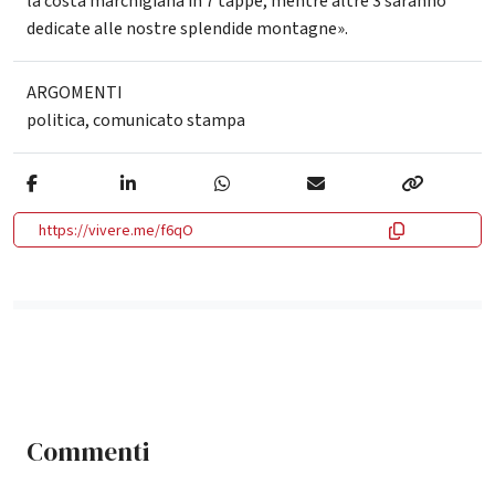
la costa marchigiana in 7 tappe, mentre altre 3 saranno
dedicate alle nostre splendide montagne».
ARGOMENTI
politica
,
comunicato stampa
https://vivere.me/f6qO
Commenti