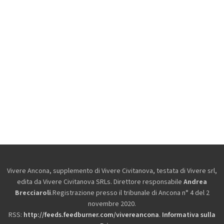
Vivere Ancona, supplemento di Vivere Civitanova, testata di Vivere srl,
edita da
Vivere Civitanova SRLs. Direttore responsabile
Andrea
Brecciaroli
.Registrazione presso il tribunale di Ancona n° 4 del 2
novembre 2020.
RSS:
http://feeds.feedburner.com/vivereancona
.
Informativa sulla