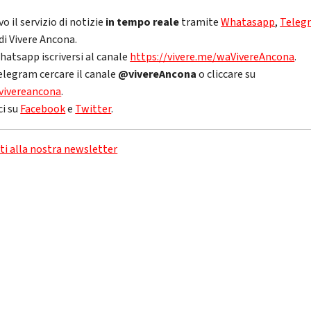
vo il servizio di notizie
in tempo reale
tramite
Whatasapp
,
Teleg
di Vivere Ancona.
hatsapp iscriversi al canale
https://vivere.me/waVivereAncona
.
elegram cercare il canale
@vivereAncona
o cliccare su
vivereancona
.
ci su
Facebook
e
Twitter
.
iti alla nostra newsletter