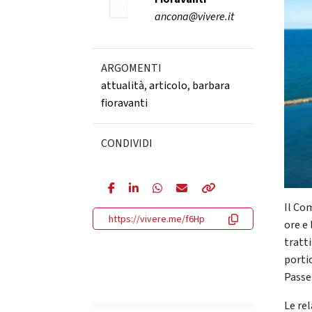
ancona@vivere.it
ARGOMENTI
attualità
,
articolo
,
barbara
fioravanti
CONDIVIDI
Il Co
https://vivere.me/f6Hp
ore e
tratti
portic
Passe
Le re