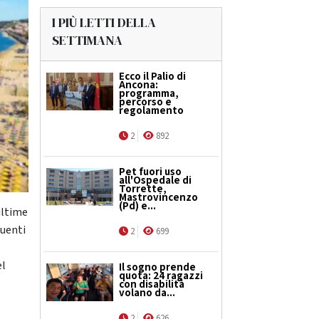
I PIÙ LETTI DELLA
SETTIMANA
Ecco il Palio di
Ancona:
programma,
percorso e
regolamento
2
892
Pet fuori uso
all'Ospedale di
Torrette,
Mastrovincenzo
(Pd) e...
ultime
guenti
2
699
el
Il sogno prende
quota: 24 ragazzi
con disabilità
volano da...
2
626