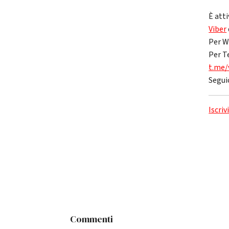
È atti
Viber
Per W
Per T
t.me/
Segui
Iscriv
Commenti