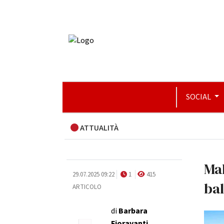
SOCIAL
ATTUALITÀ
Mal
29.07.2025 09:22
1
415
ba
ARTICOLO
di
Barbara
Fioravanti