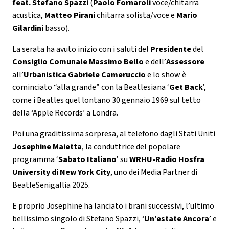
feat.
Stefano Spazzi
(
Paolo Fornaroli
voce/chitarra
acustica,
Matteo Pirani
chitarra solista/voce e
Mario
Gilardini
basso).
La serata ha avuto inizio con i saluti del
Presidente
del
Consiglio Comunale Massimo Bello
e dell’
Assessore
all’
Urbanistica Gabriele Cameruccio
e lo show è
cominciato “alla grande” con la Beatlesiana ‘
Get Back
’,
come i Beatles quel lontano 30 gennaio 1969 sul tetto
della ‘Apple Records’ a Londra.
Poi una graditissima sorpresa, al telefono dagli Stati Uniti
Josephine Maietta
, la conduttrice del popolare
programma ‘
Sabato Italiano
’ su
WRHU-Radio Hosfra
University di New York City
, uno dei Media Partner di
BeatleSenigallia 2025.
E proprio Josephine ha lanciato i brani successivi, l’ultimo
bellissimo singolo di Stefano Spazzi, ‘
Un’estate Ancora
’ e