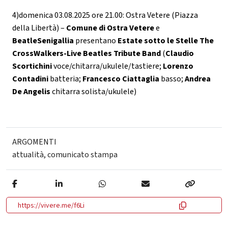
4)domenica 03.08.2025 ore 21.00: Ostra Vetere (Piazza
della Libertà) –
Comune di Ostra Vetere
e
BeatleSenigallia
presentano
Estate sotto le Stelle
The
CrossWalkers-Live Beatles Tribute Band
(
Claudio
Scortichini
voce/chitarra/ukulele/tastiere;
Lorenzo
Contadini
batteria;
Francesco Ciattaglia
basso;
Andrea
De Angelis
chitarra solista/ukulele)
ARGOMENTI
attualità
,
comunicato stampa
https://vivere.me/f6Li