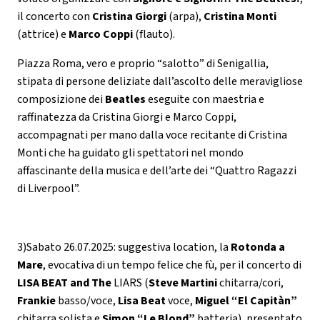
il concerto con
Cristina Giorgi
(arpa),
Cristina Monti
(attrice) e
Marco Coppi
(flauto).
Piazza Roma, vero e proprio “salotto” di Senigallia,
stipata di persone deliziate dall’ascolto delle meravigliose
composizione dei
Beatles
eseguite con maestria e
raffinatezza da Cristina Giorgi e Marco Coppi,
accompagnati per mano dalla voce recitante di Cristina
Monti che ha guidato gli spettatori nel mondo
affascinante della musica e dell’arte dei “Quattro Ragazzi
di Liverpool”.
3)Sabato 26.07.2025: suggestiva location, la
Rotonda a
Mare
, evocativa di un tempo felice che fù, per il concerto di
LISA BEAT and The
LIARS (
Steve Martini
chitarra/cori,
Frankie
basso/voce,
Lisa
Beat
voce,
Miguel “El Capitàn”
chitarra solista e
Simon “Le Blond”
batteria), presentato