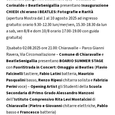
Corinaldo
e
BeatleSenigallia
presentano
Inaugurazione
CHIEDI chi erano i BEATLES: Fotografie e Rarità
(apertura Mostra dal 1 al 10 agosto 2025 ad ingresso
gratuito: orario 9.30-12.30 lun/mer/ven, 15.30-18.30 da lun
a sab, ven 8/8 e dom 10/8 orario 17.00-19.00 con guida
gratuita)
3)sabato 02.08.2025 ore 21.00: Chiaravalle – Parco Gianni
Ravera, Via Circonvallazione –
Comune di Chiaravalle
e
BeatleSenigallia
presentano
BOARIO SUMMER STAGE
con
FuoriStrada in Concert: Omaggio ai Beatles
(
Flavio
Falcinelli
tastiere,
Fabio Latini
batteria,
Maurizio
Pasqualini
basso,
Renzo Ripesi
chitarra solista e
Fabrizia
Perini
voce) –
Opening Artist
gli Studenti della
Scuola
Secondaria di Primo Grado Alessandro Manzoni
dell’
Istituto Comprensivo Rita Levi Montalcini
di
Chiaravalle
(
Pietro e Giovanni
chitarre elettriche,
Pablo
basso e
Francesco
batteria)