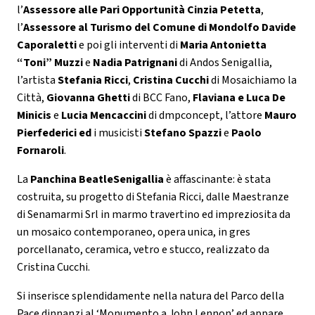
l’
Assessore alle Pari Opportunità Cinzia Petetta
,
l’
Assessore al Turismo del Comune di Mondolfo Davide
Caporaletti
e poi gli interventi di
Maria Antonietta
“Toni” Muzzi
e
Nadia Patrignani
di Andos Senigallia,
l’artista
Stefania Ricci
,
Cristina Cucchi
di Mosaichiamo la
Città,
Giovanna Ghetti
di BCC Fano,
Flaviana e Luca De
Minicis
e
Lucia Mencaccini
di dmpconcept, l’attore
Mauro
Pierfederici ed
i musicisti
Stefano Spazzi
e
Paolo
Fornaroli
.
La
Panchina BeatleSenigallia
è affascinante: è stata
costruita, su progetto di Stefania Ricci, dalle Maestranze
di Senamarmi Srl in marmo travertino ed impreziosita da
un mosaico contemporaneo, opera unica, in gres
porcellanato, ceramica, vetro e stucco, realizzato da
Cristina Cucchi.
Si inserisce splendidamente nella natura del Parco della
Pace dinnanzi al ‘Monumento a John Lennon’ ed appare