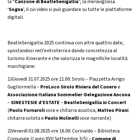
la “
Canzone di BeatleSenigallia
”, la meravigliosa
‘
Sogna
’, il cui video si può guardare su tutte le piattaforme
digitali.
BeatleSenigallia 2025 continua con altre quattro date,
spostandosi nell’entroterra e dando concretezza al
turismo itinerante e che valorizza le magnifiche località
marchigiane:
1)Giovedì 31.07.2025 ore 21.00: Sirolo – Piazzetta Arrigo
Gugliormella –
ProLoco Sirolo Riviera del Conero
e
Associazione Italiana Sommelier
-
Delegazione Ancona
–
SINESTESIE d’ESTATE
–
BeatleSenigallia in Concert
(
Paolo Fornaroli
voce e chitarra acustica,
Matteo Pirani
chitarra solista e
Paolo Molinelli
voce narrante)
2)Venerdì 01.08.2025 ore 16.00: Corinaldo – Biblioteca
Comunale (Largo XVII Settembre 3/5) –
Comune di