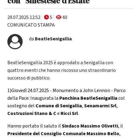
con "Sinestesie d’Estate"
29.07.2025 12:52
5
40
COMUNICATO STAMPA
da
BeatleSenigallia
BeatleSenigallia 2025 è approdato a Senigallia con
quattro eventi che hanno riscosso uno straordinario
successo di pubblico.
1)Giovedì 24.07.2025 - Monumento a John Lennon - Parco
della Pace: Inaugurata la
Panchina BeatleSenigallia
col
sostegno del
Comune di Senigallia
,
Senamarmi Srl
,
Costruzioni Stano & C
e
Ricci Srl
.
Hanno portato il saluto il
Sindaco Massimo Olivetti
, il
Presidente del Consiglio Comunale Massimo Bello
,