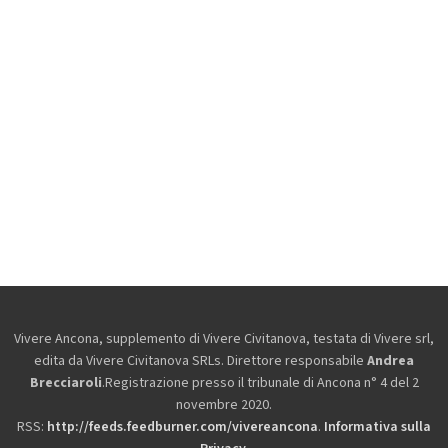
Vivere Ancona, supplemento di Vivere Civitanova, testata di Vivere srl,
edita da
Vivere Civitanova SRLs. Direttore responsabile
Andrea
Brecciaroli
.Registrazione presso il tribunale di Ancona n° 4 del 2
novembre 2020.
RSS:
http://feeds.feedburner.com/vivereancona
.
Informativa sulla