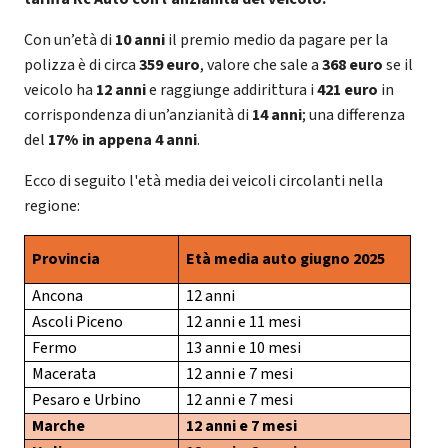
Con un’età di
10 anni
il premio medio da pagare per la
polizza è di circa
359 euro
, valore che sale a
368 euro
se il
veicolo ha
12 anni
e raggiunge addirittura i
421 euro
in
corrispondenza di un’anzianità di
14 anni
; una differenza
del
17% in appena 4 anni
.
Ecco di seguito l'età media dei veicoli circolanti nella
regione:
Provincia
Età media auto giugno 2025
Ancona
12 anni
Ascoli Piceno
12 anni e 11 mesi
Fermo
13 anni e 10 mesi
Macerata
12 anni e 7 mesi
Pesaro e Urbino
12 anni e 7 mesi
Marche
12 anni e 7 mesi