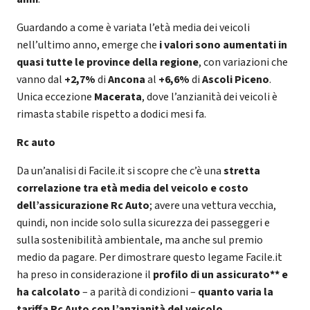
Guardando a come è variata l’età media dei veicoli
nell’ultimo anno, emerge che
i valori sono aumentati in
quasi tutte le province della regione
, con variazioni che
vanno dal
+2,7%
di
Ancona
al
+6,6%
di
Ascoli Piceno
.
Unica eccezione
Macerata
, dove l’anzianità dei veicoli è
rimasta stabile rispetto a dodici mesi fa.
Rc auto
Da un’analisi di Facile.it si scopre che c’è una
stretta
correlazione tra età media del veicolo e costo
dell’assicurazione Rc Auto
; avere una vettura vecchia,
quindi, non incide solo sulla sicurezza dei passeggeri e
sulla sostenibilità ambientale, ma anche sul premio
medio da pagare. Per dimostrare questo legame Facile.it
ha preso in considerazione il
profilo di un assicurato** e
ha calcolato
– a parità di condizioni –
quanto varia la
tariffa Rc Auto con l’anzianità del veicolo.