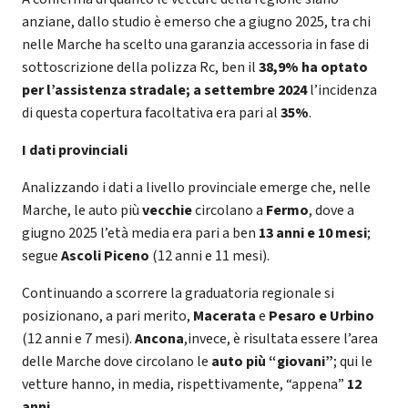
anziane, dallo studio è emerso che a giugno 2025, tra chi
nelle Marche ha scelto una garanzia accessoria in fase di
sottoscrizione della polizza Rc, ben il
38,9% ha optato
per l’assistenza stradale; a settembre 2024
l’incidenza
di questa copertura facoltativa era pari al
35%
.
I dati provinciali
Analizzando i dati a livello provinciale emerge che, nelle
Marche, le auto più
vecchie
circolano a
Fermo
, dove a
giugno 2025 l’età media era pari a ben
13 anni e 10 mesi
;
segue
Ascoli Piceno
(12 anni e 11 mesi).
Continuando a scorrere la graduatoria regionale si
posizionano, a pari merito,
Macerata
e
Pesaro e Urbino
(12 anni e 7 mesi).
Ancona
,invece, è risultata essere l’area
delle Marche dove circolano le
auto più “giovani”
; qui le
vetture hanno, in media, rispettivamente, “appena”
12
anni
.