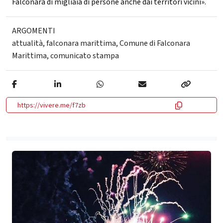
Falconara di migliaia di persone anche dai territori vicini».
ARGOMENTI
attualità
,
falconara marittima
,
Comune di Falconara
Marittima
,
comunicato stampa
https://vivere.me/f7zb