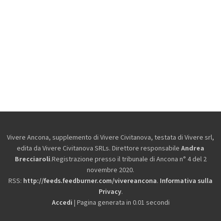
Vivere Ancona, supplemento di Vivere Civitanova, testata di Vivere srl,
edita da
Vivere Civitanova SRLs. Direttore responsabile
Andrea
Brecciaroli
.Registrazione presso il tribunale di Ancona n° 4 del 2
novembre 2020.
RSS:
http://feeds.feedburner.com/vivereancona
.
Informativa sulla
Privacy
.
Accedi
| Pagina generata in 0.01 secondi