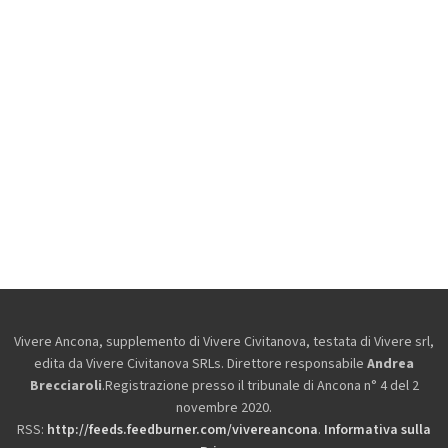
Vivere Ancona, supplemento di Vivere Civitanova, testata di Vivere srl,
edita da
Vivere Civitanova SRLs. Direttore responsabile
Andrea
Brecciaroli
.Registrazione presso il tribunale di Ancona n° 4 del 2
novembre 2020.
RSS:
http://feeds.feedburner.com/vivereancona
.
Informativa sulla