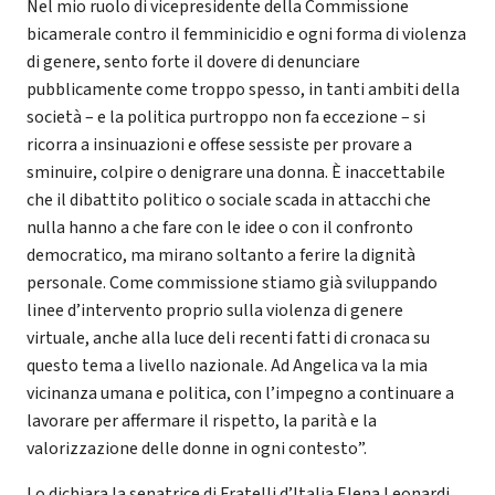
Nel mio ruolo di vicepresidente della Commissione
bicamerale contro il femminicidio e ogni forma di violenza
di genere, sento forte il dovere di denunciare
pubblicamente come troppo spesso, in tanti ambiti della
società – e la politica purtroppo non fa eccezione – si
ricorra a insinuazioni e offese sessiste per provare a
sminuire, colpire o denigrare una donna. È inaccettabile
che il dibattito politico o sociale scada in attacchi che
nulla hanno a che fare con le idee o con il confronto
democratico, ma mirano soltanto a ferire la dignità
personale. Come commissione stiamo già sviluppando
linee d’intervento proprio sulla violenza di genere
virtuale, anche alla luce deli recenti fatti di cronaca su
questo tema a livello nazionale. Ad Angelica va la mia
vicinanza umana e politica, con l’impegno a continuare a
lavorare per affermare il rispetto, la parità e la
valorizzazione delle donne in ogni contesto”.
Lo dichiara la senatrice di Fratelli d’Italia Elena Leonardi,