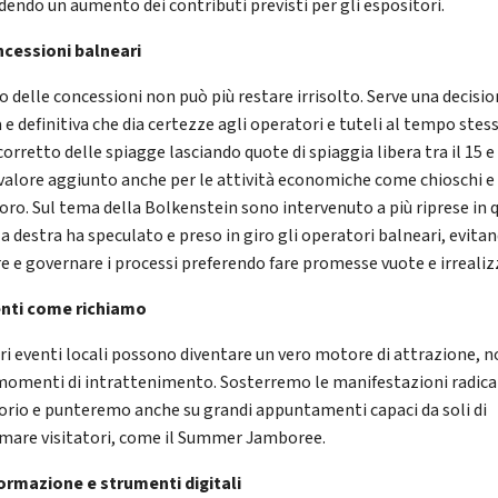
dendo un aumento dei contributi previsti per gli espositori.
ncessioni balneari
o delle concessioni non può più restare irrisolto. Serve una decisi
 e definitiva che dia certezze agli operatori e tuteli al tempo stes
corretto delle spiagge lasciando quote di spiaggia libera tra il 15 e 
valore aggiunto anche per le attività economiche come chioschi e
toro. Sul tema della Bolkenstein sono intervenuto a più riprese in 
la destra ha speculato e preso in giro gli operatori balneari, evitan
re e governare i processi preferendo fare promesse vuote e irrealizz
enti come richiamo
tri eventi locali possono diventare un vero motore di attrazione, 
momenti di intrattenimento. Sosterremo le manifestazioni radica
torio e punteremo anche su grandi appuntamenti capaci da soli di
amare visitatori, come il Summer Jamboree.
formazione e strumenti digitali