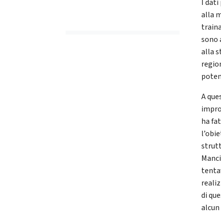
I dati
alla m
train
sono 
alla s
regio
poten
A que
impro
ha fa
l’obie
strutt
Manci
tentav
realiz
di qu
alcun 