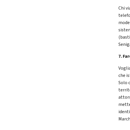
Chi v
telef
moder
siste
(basti
Seniga
7. Fa
Voglia
che is
Solo 
terri
attor
mette
ident
March