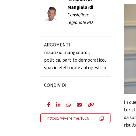
Mangialardi
Consigliere
regionale PD
ARGOMENTI
maurizio mangialardi
,
politica
,
partito democratico
,
spazio elettorale autogestito
CONDIVIDI
In qu
turist
da sub
https://vivere.me/f0C6
risult