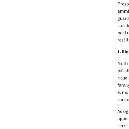
Preso
ammin
guard
con d
nostra
resti
1. Ri
Molti
più al
riqua
famil
e, mol
turis
Ad og
appena
terri