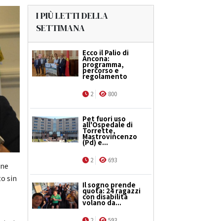
I PIÙ LETTI DELLA
SETTIMANA
Ecco il Palio di
Ancona:
programma,
percorso e
regolamento
2
800
Pet fuori uso
all'Ospedale di
Torrette,
Mastrovincenzo
(Pd) e...
2
693
one
to sin
Il sogno prende
quota: 24 ragazzi
con disabilità
volano da...
2
593