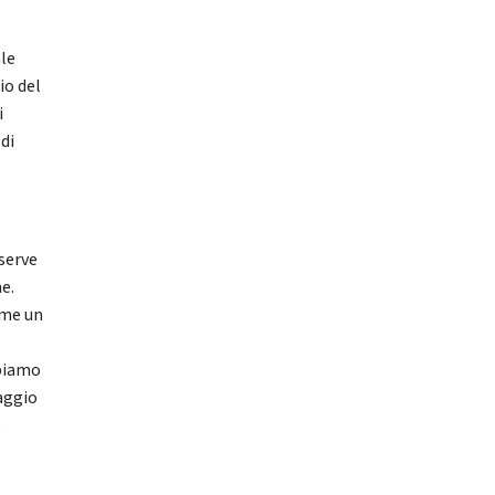
ale
io del
i
 di
 serve
me.
ome un
bbiamo
aggio
s