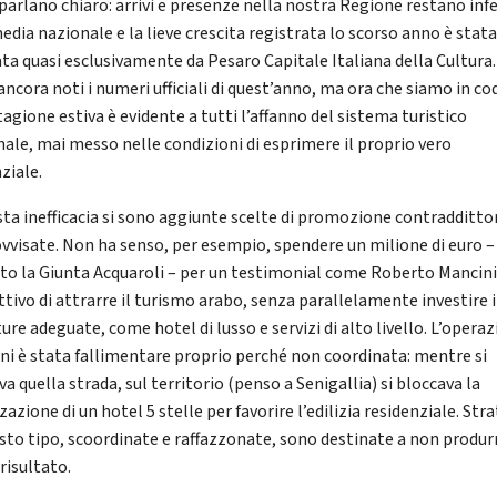
 parlano chiaro: arrivi e presenze nella nostra Regione restano infe
edia nazionale e la lieve crescita registrata lo scorso anno è stat
ata quasi esclusivamente da Pesaro Capitale Italiana della Cultura
ancora noti i numeri ufficiali di quest’anno, ma ora che siamo in co
tagione estiva è evidente a tutti l’affanno del sistema turistico
nale, mai messo nelle condizioni di esprimere il proprio vero
ziale.
sta inefficacia si sono aggiunte scelte di promozione contraddittor
vvisate. Non ha senso, per esempio, spendere un milione di euro 
tto la Giunta Acquaroli – per un testimonial come Roberto Mancin
ttivo di attrarre il turismo arabo, senza parallelamente investire 
ure adeguate, come hotel di lusso e servizi di alto livello. L’opera
ni è stata fallimentare proprio perché non coordinata: mentre si
a quella strada, sul territorio (penso a Senigallia) si bloccava la
zazione di un hotel 5 stelle per favorire l’edilizia residenziale. Str
esto tipo, scoordinate e raffazzonate, sono destinate a non produr
risultato.