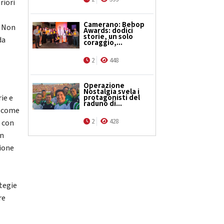
riori
a
Camerano: Bebop
. Non
Awards: dodici
storie, un solo
da
coraggio,...
2
448
Operazione
Nostalgia svela i
protagonisti del
ie e
raduno di...
– come
2
428
i con
in
zione
ategie
re