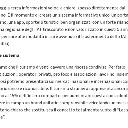
iaggia cerca informazioni veloci e chiare, spesso direttamente dal
ono. È il momento di creare un sistema informativo unico: un port
no, una app, sportelli turistici ben organizzati con un forte rilanc
ma regionale degli IAT trascurato e non valorizzato in questi 5 ann
 pensare alle modalità in cui è avvenuto il trasferimento dello IAT
llia).
re sistema
mo che il turismo diventi davvero una risorsa condivisa. Per farlo,
tituzioni, operatori privati, pro loco e associazioni lavorino insie
così potremo presentarci sui mercati nazionali e internazionali c
torio unico e riconoscibile. Il turismo straniero rappresenta ancora
no al 15% dell’intero comparto: per aumentare questa quota do
re in campo un brand unitario comprensibile veicolando un mess
itario chiaro che sostituisca il concetto totalmente vuoto di “Let’
e”.