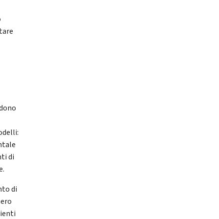
o
tare
ndono
delli:
ntale
ti di
e.
nto di
tero
ienti