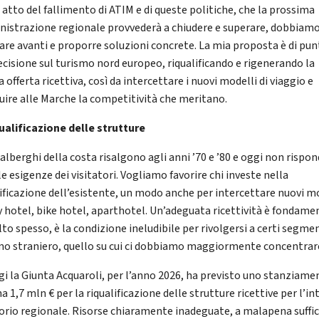
 atto del fallimento di ATIM e di queste politiche, che la prossima
istrazione regionale provvederà a chiudere e superare, dobbiam
are avanti e proporre soluzioni concrete. La mia proposta è di pun
ecisione sul turismo nord europeo, riqualificando e rigenerando la
 offerta ricettiva, così da intercettare i nuovi modelli di viaggio e
tuire alle Marche la competitività che meritano.
qualificazione delle strutture
 alberghi della costa risalgono agli anni ’70 e ’80 e oggi non rispo
le esigenze dei visitatori. Vogliamo favorire chi investe nella
lificazione dell’esistente, un modo anche per intercettare nuovi mo
y hotel, bike hotel, aparthotel. Un’adeguata ricettività è fondame
to spesso, è la condizione ineludibile per rivolgersi a certi segmen
mo straniero, quello su cui ci dobbiamo maggiormente concentrar
gi la Giunta Acquaroli, per l’anno 2026, ha previsto uno stanziame
 1,7 mln € per la riqualificazione delle strutture ricettive per l’in
torio regionale. Risorse chiaramente inadeguate, a malapena suffic