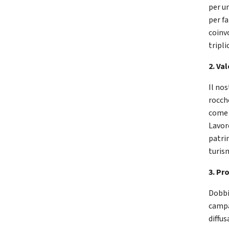
per un
per f
coinv
tripli
2. Va
Il nos
rocche
come l
Lavor
patri
turis
3. Pr
Dobbi
campa
diffus