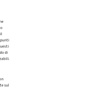
one
so
il
 punti
questi
do di
abili.
non
te sul