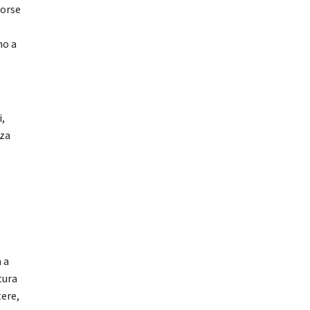
sorse
no a
i,
rza
 a
tura
tere,