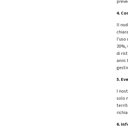
preve
4. Co
Il nod
chiara
l’uso 
30%, 
di ris
anni: 
gesti
5. Ev
I nos
solo 
terri
richi
6. In