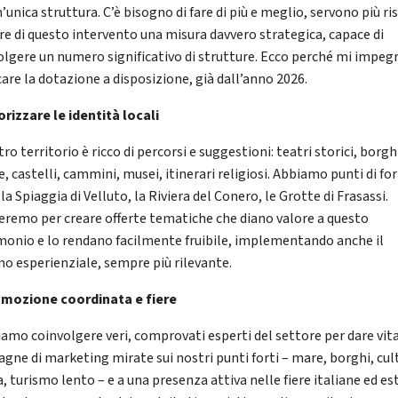
’unica struttura. C’è bisogno di fare di più e meglio, servono più ri
are di questo intervento una misura davvero strategica, capace di
olgere un numero significativo di strutture. Ecco perché mi impeg
care la dotazione a disposizione, già dall’anno 2026.
lorizzare le identità locali
tro territorio è ricco di percorsi e suggestioni: teatri storici, borgh
, castelli, cammini, musei, itinerari religiosi. Abbiamo punti di fo
a Spiaggia di Velluto, la Riviera del Conero, le Grotte di Frasassi.
eremo per creare offerte tematiche che diano valore a questo
monio e lo rendano facilmente fruibile, implementando anche il
mo esperienziale, sempre più rilevante.
omozione coordinata e fiere
amo coinvolgere veri, comprovati esperti del settore per dare vita
gne di marketing mirate sui nostri punti forti – mare, borghi, cul
a, turismo lento – e a una presenza attiva nelle fiere italiane ed es