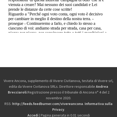
Vivere Ancona, supplemento di Vivere Civitanova, testata di Vivere srl,
edita da
Vivere Civitanova SRLs. Direttore responsabile
Andrea
Brecciaroli
.Registrazione presso il tribunale di Ancona n° 4 del 2
novembre 2020.
RSS:
http://feeds.feedburner.com/vivereancona
.
Informativa sulla
Privacy
.
Accedi
| Pagina generata in 0.01 secondi