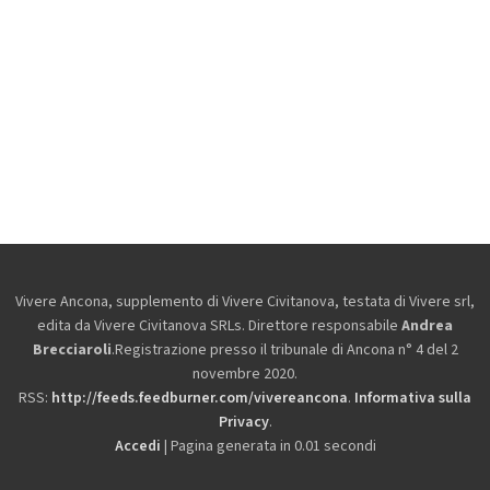
Vivere Ancona, supplemento di Vivere Civitanova, testata di Vivere srl,
edita da
Vivere Civitanova SRLs. Direttore responsabile
Andrea
Brecciaroli
.Registrazione presso il tribunale di Ancona n° 4 del 2
novembre 2020.
RSS:
http://feeds.feedburner.com/vivereancona
.
Informativa sulla
Privacy
.
Accedi
| Pagina generata in 0.01 secondi