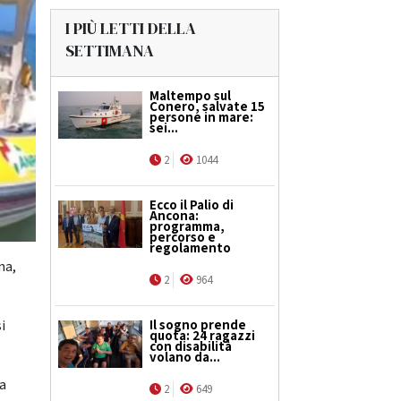
I PIÙ LETTI DELLA
SETTIMANA
Maltempo sul
Conero, salvate 15
persone in mare:
sei...
2
1044
Ecco il Palio di
Ancona:
programma,
percorso e
regolamento
na,
2
964
Il sogno prende
i
quota: 24 ragazzi
con disabilità
volano da...
la
2
649