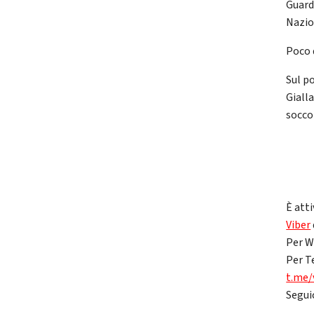
Guard
Nazio
Poco 
Sul p
Giall
socco
È atti
Viber
Per W
Per T
t.me/
Segui