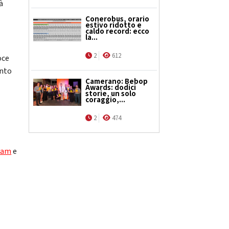
à
Conerobus, orario
estivo ridotto e
caldo record: ecco
la...
2
612
oce
onto
Camerano: Bebop
Awards: dodici
storie, un solo
coraggio,...
2
474
ram
e