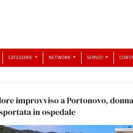
CATEGORIE
NETWORK
SERVIZI
CONTA
lore improvviso a Portonovo, donn
sportata in ospedale