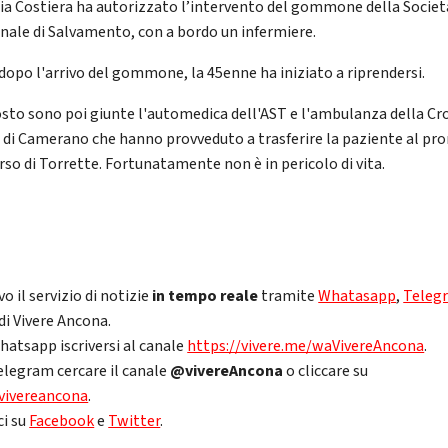
ia Costiera ha autorizzato l’intervento del gommone della Societ
nale di Salvamento, con a bordo un infermiere.
dopo l'arrivo del gommone, la 45enne ha iniziato a riprendersi.
osto sono poi giunte l'automedica dell'AST e l'ambulanza della Cr
a di Camerano che hanno provveduto a trasferire la paziente al pr
rso di Torrette. Fortunatamente non è in pericolo di vita.
vo il servizio di notizie
in tempo reale
tramite
Whatasapp
,
Teleg
di Vivere Ancona.
hatsapp iscriversi al canale
https://vivere.me/waVivereAncona
.
elegram cercare il canale
@vivereAncona
o cliccare su
vivereancona
.
ci su
Facebook
e
Twitter
.