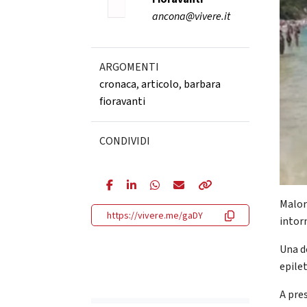
ancona@vivere.it
ARGOMENTI
cronaca
,
articolo
,
barbara
fioravanti
CONDIVIDI
Malor
https://vivere.me/gaDY
intor
Una d
epilet
A pres