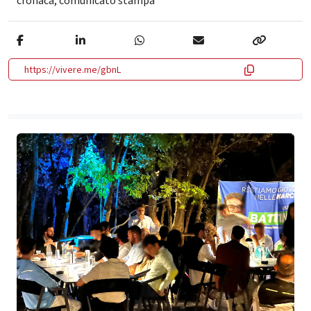
cronaca
,
comunicato stampa
https://vivere.me/gbnL