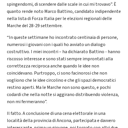
spingendomi, di scendere dalle scale in cui mi trovavo”. È
quanto rende noto Marco Battino, candidato indipendente
nella lista di Forza Italia per le elezioni regionali delle
Marche del 28-29 settembre.
“In queste settimane ho incontrato centinaia di persone,
numerosi i giovani con i quali ho avviato un dialogo
costruttivo. I miei incontri – ha dichiarato Battino - hanno
riscosso interesse e sono stati sempre improntati alla
correttezza reciproca anche quando le idee non
coincidevano. Purtroppo, ci sono facinorosi che non
vogliono che le idee circolino e che gli spazi democratici
restino aperti. Ma le Marche non sono questo, e pochi
codardi che nella notte si aggirano distribuendo violenza,
non mi fermeranno”.
Il fatto. A conclusione di una cena elettorale in una
località della provincia di Ancona, partecipata e davvero
interessante, prima un giovane, poi tornato con altri due,