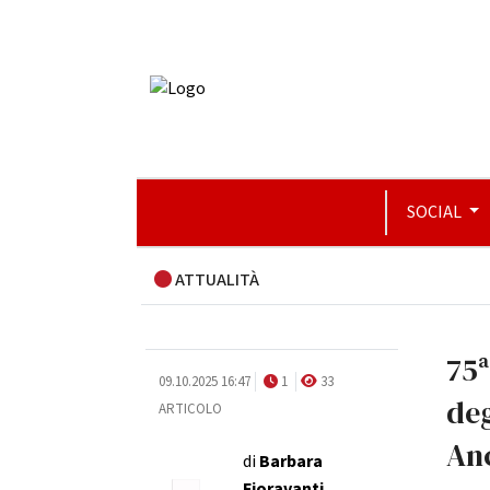
SOCIAL
ATTUALITÀ
75ª
09.10.2025 16:47
1
33
deg
ARTICOLO
An
di
Barbara
Fioravanti