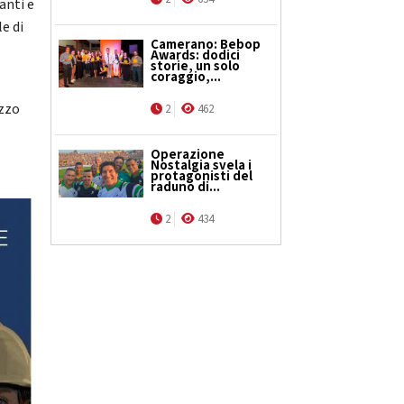
anti e
e di
Camerano: Bebop
Awards: dodici
storie, un solo
coraggio,...
azzo
2
462
Operazione
Nostalgia svela i
protagonisti del
raduno di...
2
434