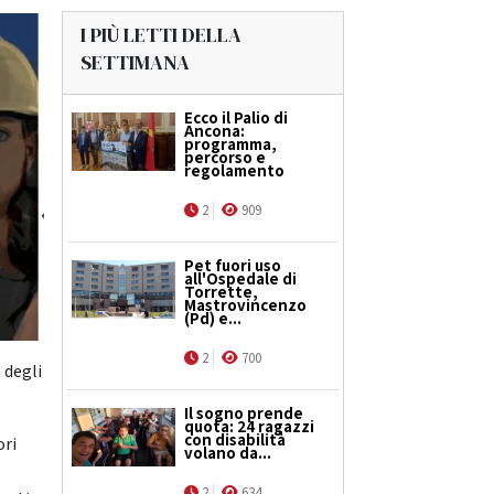
I PIÙ LETTI DELLA
SETTIMANA
Ecco il Palio di
Ancona:
programma,
percorso e
regolamento
2
909
Pet fuori uso
all'Ospedale di
Torrette,
Mastrovincenzo
(Pd) e...
2
700
 degli
Il sogno prende
quota: 24 ragazzi
con disabilità
ori
volano da...
2
634