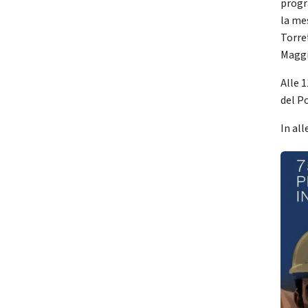
progr
la me
Torret
Maggi
Alle 
del Po
In al