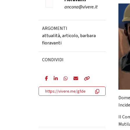
ancona@vivere.it
ARGOMENTI
attualità
,
articolo
,
barbara
fioravanti
CONDIVIDI
https://vivere.me/gfde
Domen
Incide
Il Co
Mutil