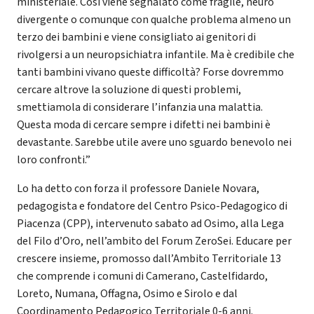
ministeriale. Così viene segnalato come fragile, neuro
divergente o comunque con qualche problema almeno un
terzo dei bambini e viene consigliato ai genitori di
rivolgersi a un neuropsichiatra infantile. Ma è credibile che
tanti bambini vivano queste difficoltà? Forse dovremmo
cercare altrove la soluzione di questi problemi,
smettiamola di considerare l’infanzia una malattia.
Questa moda di cercare sempre i difetti nei bambini è
devastante. Sarebbe utile avere uno sguardo benevolo nei
loro confronti.”
Lo ha detto con forza il professore Daniele Novara,
pedagogista e fondatore del Centro Psico-Pedagogico di
Piacenza (CPP), intervenuto sabato ad Osimo, alla Lega
del Filo d’Oro, nell’ambito del Forum ZeroSei. Educare per
crescere insieme, promosso dall’Ambito Territoriale 13
che comprende i comuni di Camerano, Castelfidardo,
Loreto, Numana, Offagna, Osimo e Sirolo e dal
Coordinamento Pedagogico Territoriale 0-6 anni.