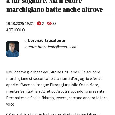
a far sognare. Ma il cuore
marchigiano batte anche altrove
19.10.2025 19:31
2
33
ARTICOLO
di
Lorenzo Bracalente
lorenzo.bracalente@gmail.com
Nell’ottava giornata del Girone F di Serie D, le squadre
marchigiane si raccontano tra slanci d’orgoglio e ferite
aperte: l’Ancona insegue l’irraggiungibile Ostia Mare,
mentre Senigallia e Atletico Ascoli rispondono presente.
Recanatese e Castelfidardo, invece, cercano ancora la loro
voce
C’è un calcio che non ha bisogno di effetti speciali per