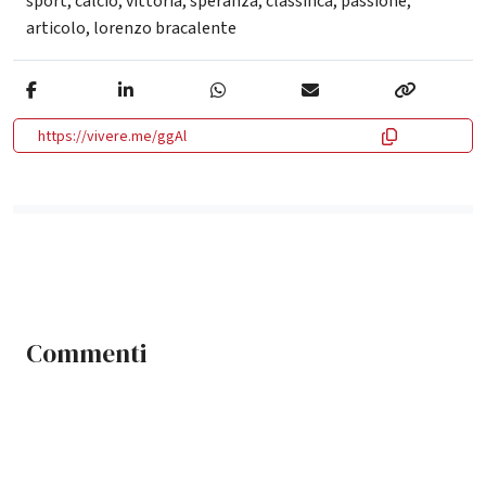
sport
,
calcio
,
vittoria
,
speranza
,
classifica
,
passione
,
articolo
,
lorenzo bracalente
https://vivere.me/ggAl
Commenti