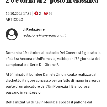
2-0 e torna al 2° posto in classifica
19.10.2025 17:35
2
95
ARTICOLO
di
Redazione
redazione@vivereancona.it
Domenica 19 ottobre allo stadio Del Conero si è giocata la
sfida tra Ancona e UniPomezia, valida per l’8ª giornata del
campionato di Serie D – Girone F.
Al 5’ minuto il bomber Daniele Zinon Kouko realizza dal
dischetto il rigore concesso per un fallo di mano in area da
parte di un giocatore dell’UniPomezia. I Biancorossi
passano in vantaggio.
Bella iniziativa di Kevin Meola: si sposta il pallone dal