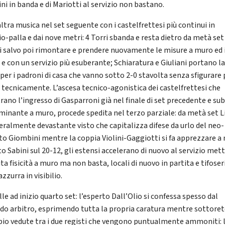
ni in banda e di Mariotti al servizio non bastano.
ltra musica nel set seguente con i castelfrettesi più continui in
o-palla e dai nove metri: 4 Torri sbanda e resta dietro da metà set
i salvo poi rimontare e prendere nuovamente le misure a muro ed 
 e con un servizio più esuberante; Schiaratura e Giuliani portano l
per i padroni di casa che vanno sotto 2-0 stavolta senza sfigurare p
 tecnicamente. L’ascesa tecnico-agonistica dei castelfrettesi che
rano l’ingresso di Gasparroni già nel finale di set precedente e su
minante a muro, procede spedita nel terzo parziale: da metà set Li
teralmente devastante visto che capitalizza difese da urlo del neo-
to Giombini mentre la coppia Violini-Gaggiotti si fa apprezzare a
to Sabini sul 20-12, gli estensi accelerano di nuovo al servizio me
ita fisicità a muro ma non basta, locali di nuovo in partita e tifoser
zzurra in visibilio.
lle ad inizio quarto set: l’esperto Dall’Olio si confessa spesso dal
do arbitro, esprimendo tutta la propria caratura mentre sottore
io vedute tra i due registi che vengono puntualmente ammoniti: 