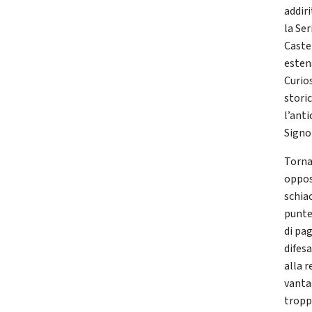
addir
la Se
Caste
esten
Curio
storic
l’ant
Signor
Torna
oppost
schiac
punteg
di pag
difesa
alla 
vanta
troppo