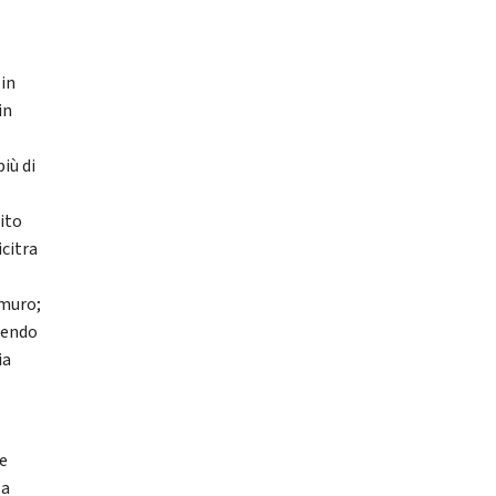
 in
in
a
iù di
bito
citra
 muro;
ttendo
ia
te
la