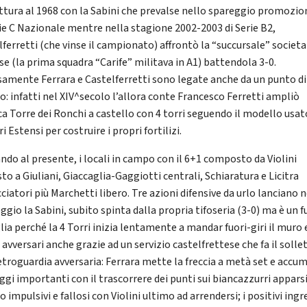
ittura al 1968 con la Sabini che prevalse nello spareggio promozio
rie C Nazionale mentre nella stagione 2002-2003 di Serie B2,
lferretti (che vinse il campionato) affrontò la “succursale” societa
se (la prima squadra “Carife” militava in A1) battendola 3-0.
samente Ferrara e Castelferretti sono legate anche da un punto di
o: infatti nel XIV^secolo l’allora conte Francesco Ferretti ampliò
ica Torre dei Ronchi a castello con 4 torri seguendo il modello usat
i Estensi per costruire i propri fortilizi.
ndo al presente, i locali in campo con il 6+1 composto da Violini
o a Giuliani, Giaccaglia-Gaggiotti centrali, Schiaratura e Licitra
ciatori più Marchetti libero. Tre azioni difensive da urlo lanciano n
gio la Sabini, subito spinta dalla propria tifoseria (3-0) ma è un 
lia perché la 4 Torri inizia lentamente a mandar fuori-giri il muro 
 avversari anche grazie ad un servizio castelfrettese che fa il solle
retroguardia avversaria: Ferrara mette la freccia a metà set e accu
ggi importanti con il trascorrere dei punti sui biancazzurri appars
 impulsivi e fallosi con Violini ultimo ad arrendersi; i positivi ingre