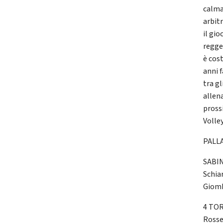
calma
arbitr
il gio
regge
è cost
anni 
tra gl
allen
pross
Volley
PALL
SABINI
Schiar
Giombi
4 TORR
Rosse