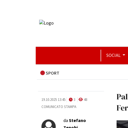
SOCIAL
SPORT
Pal
19.10.2025 13:45
3
48
Fer
COMUNICATO STAMPA
da
Stefano
Zenobi