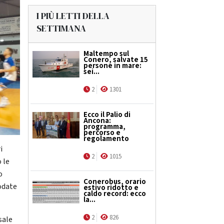
I PIÙ LETTI DELLA
SETTIMANA
Maltempo sul
Conero, salvate 15
persone in mare:
sei...
2
1301
Ecco il Palio di
Ancona:
programma,
percorso e
regolamento
i
2
1015
 le
o
Conerobus, orario
odate
estivo ridotto e
caldo record: ecco
la...
2
826
sale