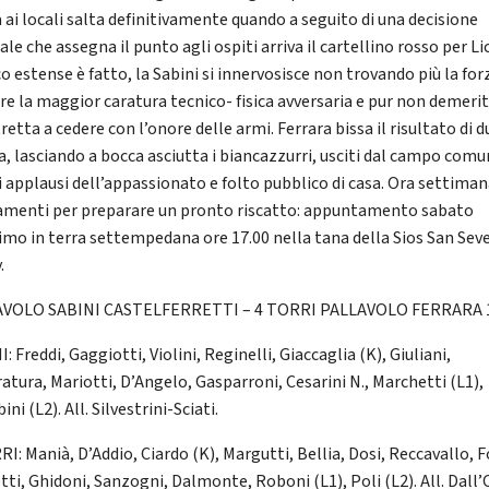
 ai locali salta definitivamente quando a seguito di una decisione
ale che assegna il punto agli ospiti arriva il cartellino rosso per Lic
co estense è fatto, la Sabini si innervosisce non trovando più la for
re la maggior caratura tecnico- fisica avversaria e pur non demeri
retta a cedere con l’onore delle armi. Ferrara bissa il risultato di d
fa, lasciando a bocca asciutta i biancazzurri, usciti dal campo com
i applausi dell’appassionato e folto pubblico di casa. Ora settiman
amenti per preparare un pronto riscatto: appuntamento sabato
imo in terra settempedana ore 17.00 nella tana della Sios San Sev
.
AVOLO SABINI CASTELFERRETTI – 4 TORRI PALLAVOLO FERRARA 
: Freddi, Gaggiotti, Violini, Reginelli, Giaccaglia (K), Giuliani,
atura, Mariotti, D’Angelo, Gasparroni, Cesarini N., Marchetti (L1),
ni (L2). All. Silvestrini-Sciati.
I: Manià, D’Addio, Ciardo (K), Margutti, Bellia, Dosi, Reccavallo, F
tti, Ghidoni, Sanzogni, Dalmonte, Roboni (L1), Poli (L2). All. Dall’