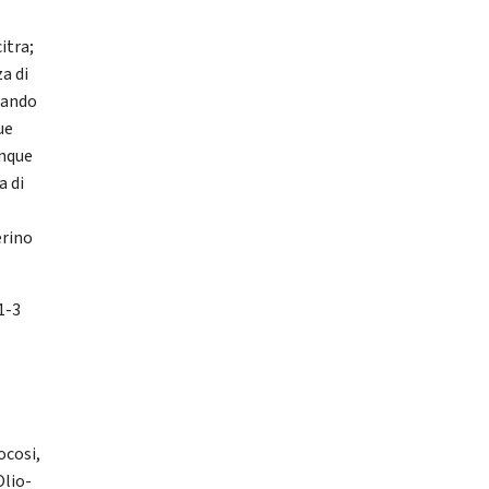
itra;
za di
tando
ue
unque
a di
erino
1-3
ocosi,
Olio-