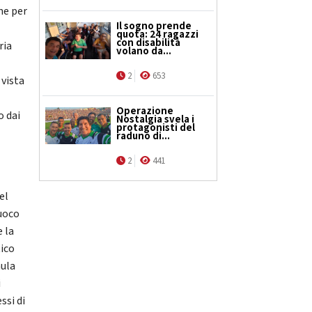
ne per
Il sogno prende
quota: 24 ragazzi
con disabilità
ria
volano da...
2
653
 vista
Operazione
o dai
Nostalgia svela i
protagonisti del
raduno di...
2
441
el
fuoco
e la
tico
mula
i
ssi di