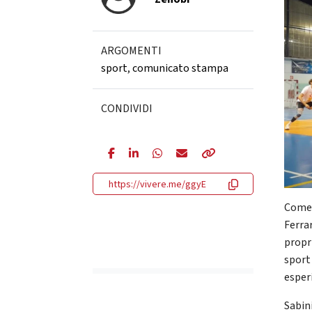
ARGOMENTI
sport
,
comunicato stampa
CONDIVIDI
https://vivere.me/ggyE
Come d
Ferrar
propr
sport
esperi
Sabini