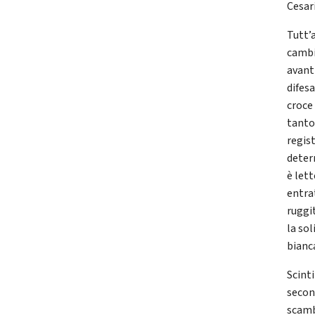
Cesari
Tutt’a
cambi
avant
difesa
croce 
tanto
regist
deter
è let
entra
ruggi
la sol
bianca
Scinti
secon
scamb