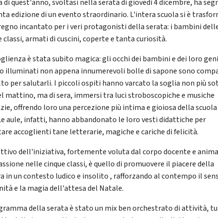
a di quest'anno, svoltasi nella serata di giovedì 4 dicembre, ha se
nta edizione di un evento straordinario. L'intera scuola si è trasfo
regno incantato per i veri protagonisti della serata: i bambini dell
 classi, armati di cuscini, coperte e tanta curiosità.
glienza è stata subito magica: gli occhi dei bambini e dei loro gen
no illuminati non appena innumerevoli bolle di sapone sono comp
lto per salutarli. I piccoli ospiti hanno varcato la soglia non più so
del mattino, ma di sera, immersi tra luci stroboscopiche e musiche
zie, offrendo loro una percezione più intima e gioiosa della scuola 
 Le aule, infatti, hanno abbandonato le loro vesti didattiche per
are accoglienti tane letterarie, magiche e cariche di felicità.
ettivo dell'iniziativa, fortemente voluta dal corpo docente e anim
ssione nelle cinque classi, è quello di promuovere il piacere della
a in un contesto ludico e insolito , rafforzando al contempo il sens
ità e la magia dell'attesa del Natale.
ogramma della serata è stato un mix ben orchestrato di attività, t