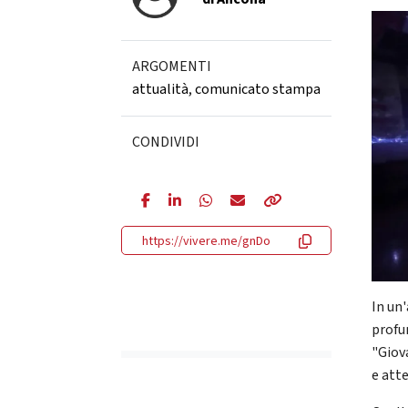
ARGOMENTI
attualità
,
comunicato stampa
CONDIVIDI
https://vivere.me/gnDo
In un'
profu
"Giov
e att