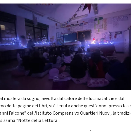
atmosfera da sogno, avvolta dal calore delle luci natalizie e dal
mo delle pagine dei libri, si è tenuta anche quest'anno, presso la s
anni Falcone” dell'Istituto Comprensivo Quartieri Nuovi, la tradiz
esissima "Notte della Lettura".