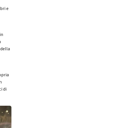
bri e
in
n
 della
opria
n
i di