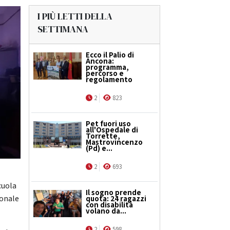
I PIÙ LETTI DELLA
SETTIMANA
Ecco il Palio di
Ancona:
programma,
percorso e
regolamento
2
823
Pet fuori uso
all'Ospedale di
Torrette,
Mastrovincenzo
(Pd) e...
2
693
cuola
Il sogno prende
ionale
quota: 24 ragazzi
con disabilità
volano da...
2
598