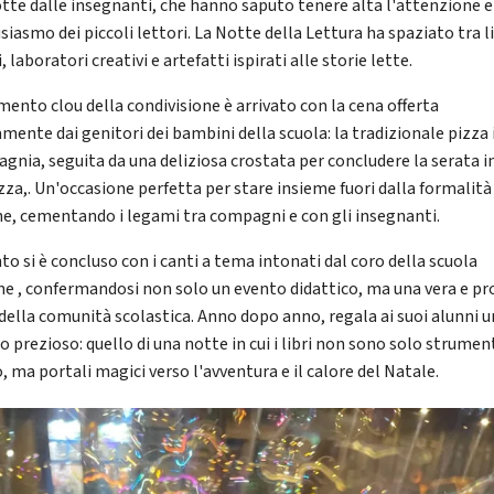
tte dalle insegnanti, che hanno saputo tenere alta l'attenzione e
siasmo dei piccoli lettori. La Notte della Lettura ha spaziato tra li
, laboratori creativi e artefatti ispirati alle storie lette.
mento clou della condivisione è arrivato con la cena offerta
amente dai genitori dei bambini della scuola: la tradizionale pizza 
gnia, seguita da una deliziosa crostata per concludere la serata i
zza,. Un'occasione perfetta per stare insieme fuori dalla formalità
ne, cementando i legami tra compagni e con gli insegnanti.
to si è concluso con i canti a tema intonati dal coro della scuola
ne , confermandosi non solo un evento didattico, ma una vera e pr
 della comunità scolastica. Anno dopo anno, regala ai suoi alunni u
o prezioso: quello di una notte in cui i libri non sono solo strument
, ma portali magici verso l'avventura e il calore del Natale.