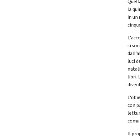
Quell
la qui
in un 
cinque
L'acco
si so
dall’a
luci 
natali
libri.
divent
L'obi
con pa
lettur
comun
Il pr