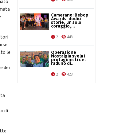
gnato
rmata
Camerano: Bebop
e
Awards: dodici
storie, un solo
coraggio,...
itori
2
448
arse
tto le
Operazione
Nostalgia svela i
protagonisti del
raduno di...
e dei
2
428
ata
o di
utte