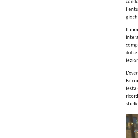
condo
l'entu
giochi
Il mo
inter
compa
dolce
lezio
L’even
Falco
festa
ricord
studio