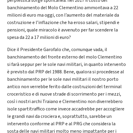
perplessità sorge spontanea: nel 2017 il costo del
banchinamento del Molo Clementino ammontava a 22
milioni di euro ma oggi, con l’aumento del materiale da
costruzione e l’inflazione che ha eroso salari, stipendi e
pensioni, quale miracolo è avvenuto per far scendere la
spesa da 22 a 17 milioni di euro?
Dice il Presidente Garofalo che, comunque vada, il
banchinamento del fronte esterno del molo Clementino
si farà seppur per le sole navi militari, in quanto intervento
è previsto dal PRP del 1988. Bene, qualora si procedesse al
banchinamento per le sole navi militari il nostro porto
antico non verrebbe ferito dalle costruzioni del terminal
croceristico e di nuove strade di scorrimento per i mezzi,
così i nostri archi Traiano e Clementino non diverrebbero
isole spartitraffico come invece accadrebbe per accogliere
le grandi navi da crociera e, soprattutto, sarebbe un
intervento conforme al PRP e al PRG che considera la
sosta delle navi militari molto meno impattante per i