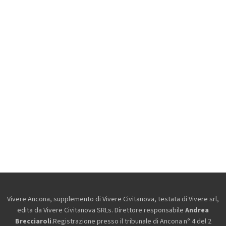
Vivere Ancona, supplemento di Vivere Civitanova, testata di Vivere srl,
edita da
Vivere Civitanova SRLs. Direttore responsabile
Andrea
Brecciaroli
.Registrazione presso il tribunale di Ancona n° 4 del 2