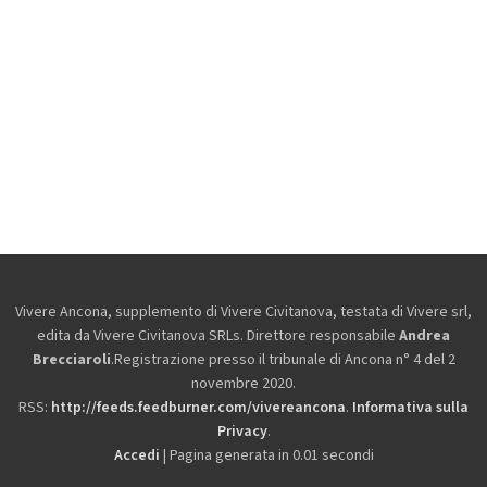
Vivere Ancona, supplemento di Vivere Civitanova, testata di Vivere srl,
edita da
Vivere Civitanova SRLs. Direttore responsabile
Andrea
Brecciaroli
.Registrazione presso il tribunale di Ancona n° 4 del 2
novembre 2020.
RSS:
http://feeds.feedburner.com/vivereancona
.
Informativa sulla
Privacy
.
Accedi
| Pagina generata in 0.01 secondi