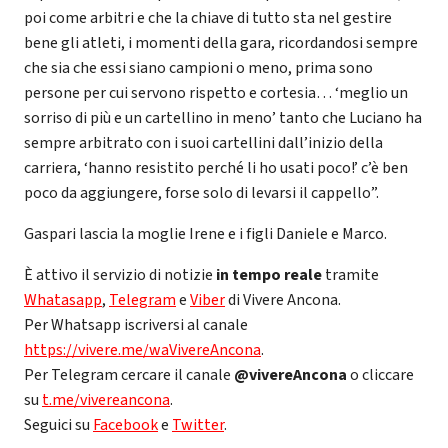
poi come arbitri e che la chiave di tutto sta nel gestire
bene gli atleti, i momenti della gara, ricordandosi sempre
che sia che essi siano campioni o meno, prima sono
persone per cui servono rispetto e cortesia… ‘meglio un
sorriso di più e un cartellino in meno’ tanto che Luciano ha
sempre arbitrato con i suoi cartellini dall’inizio della
carriera, ‘hanno resistito perché li ho usati poco!’ c’è ben
poco da aggiungere, forse solo di levarsi il cappello”.
Gaspari lascia la moglie Irene e i figli Daniele e Marco.
È attivo il servizio di notizie
in tempo reale
tramite
Whatasapp
,
Telegram
e
Viber
di Vivere Ancona.
Per Whatsapp iscriversi al canale
https://vivere.me/waVivereAncona
.
Per Telegram cercare il canale
@vivereAncona
o cliccare
su
t.me/vivereancona
.
Seguici su
Facebook
e
Twitter
.