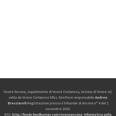
Vivere Ancona, supplemento di Vivere Civitanova, testata di Vivere srl,
edita da
Vivere Civitanova SRLs. Direttore responsabile
Andrea
Brecciaroli
.Registrazione presso il tribunale di Ancona n° 4 del 2
novembre 2020.
RSS:
http://feeds.feedburner.com/vivereancona
.
Informativa sulla