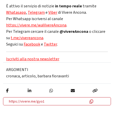
È attivo il servizio di notizie
in tempo reale
tramite
Whatasapp
,
Telegram
e
Viber
di Vivere Ancona.
Per Whatsapp iscriversi al canale
https://vivere.me/waVivereAncona
.
Per Telegram cercare il canale
@vivereAncona
o cliccare
su
t.me/vivereancona
.
Seguici su
Facebook
e
Twitter
.
Iscriviti alla nostra newsletter
ARGOMENTI
cronaca
,
articolo
,
barbara fioravanti
https://vivere.me/gyo1