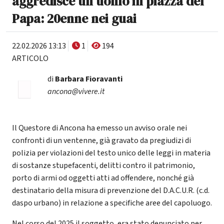
aggredisce un uomo in piazza del
Papa: 20enne nei guai
22.02.2026 13:13
1
194
ARTICOLO
di
Barbara Fioravanti
ancona@vivere.it
Il Questore di Ancona ha emesso un avviso orale nei
confronti di un ventenne, già gravato da pregiudizi di
polizia per violazioni del testo unico delle leggi in materia
di sostanze stupefacenti, delitti contro il patrimonio,
porto di armi od oggetti atti ad offendere, nonché già
destinatario della misura di prevenzione del D.A.C.U.R. (c.d.
daspo urbano) in relazione a specifiche aree del capoluogo.
Nel corso del 2025 il soggetto, era stato denunciato per